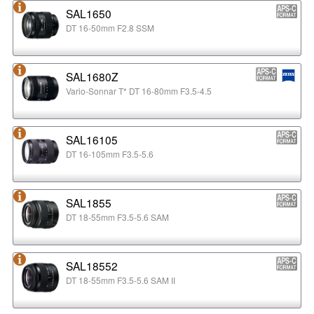
SAL1650
DT 16-50mm F2.8 SSM
SAL1680Z
Vario-Sonnar T* DT 16-80mm F3.5-4.5
SAL16105
DT 16-105mm F3.5-5.6
SAL1855
DT 18-55mm F3.5-5.6 SAM
SAL18552
DT 18-55mm F3.5-5.6 SAM II