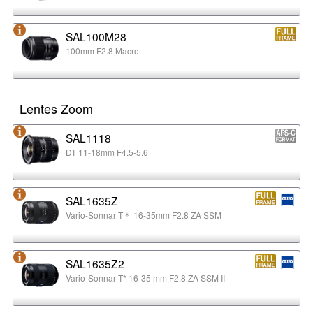
SAL100M28
100mm F2.8 Macro
Lentes Zoom
SAL1118
DT 11-18mm F4.5-5.6
SAL1635Z
Vario-Sonnar T＊ 16-35mm F2.8 ZA SSM
SAL1635Z2
Vario-Sonnar T* 16-35 mm F2.8 ZA SSM II