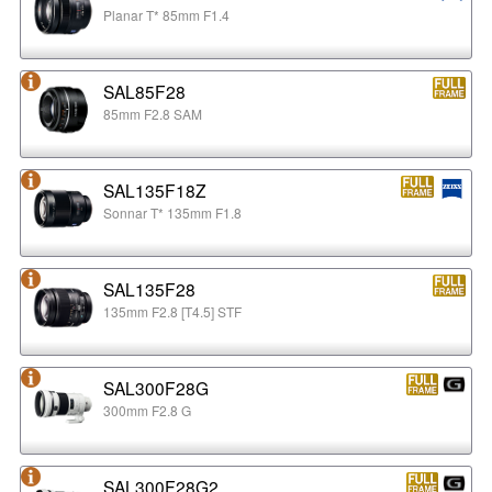
Planar T* 85mm F1.4
SAL85F28
85mm F2.8 SAM
SAL135F18Z
Sonnar T* 135mm F1.8
SAL135F28
135mm F2.8 [T4.5] STF
SAL300F28G
300mm F2.8 G
SAL300F28G2