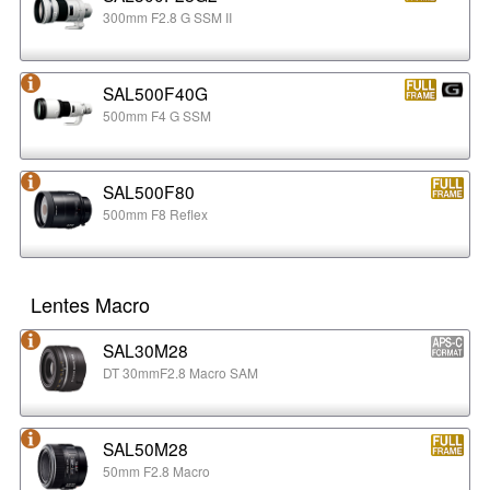
300mm F2.8 G SSM II
SAL500F40G
500mm F4 G SSM
SAL500F80
500mm F8 Reflex
Lentes Macro
SAL30M28
DT 30mmF2.8 Macro SAM
SAL50M28
50mm F2.8 Macro