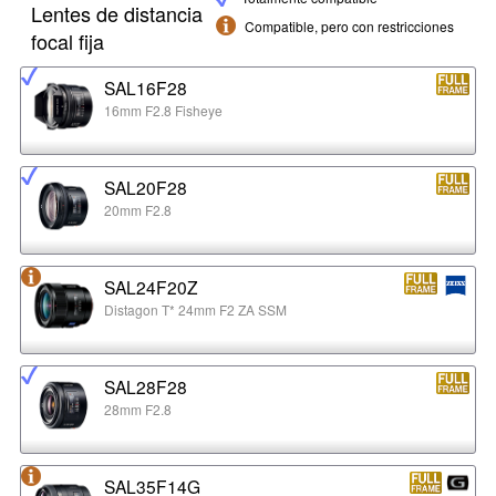
Lentes de distancia
Compatible, pero con restricciones
focal fija
SAL16F28
16mm F2.8 Fisheye
SAL20F28
20mm F2.8
SAL24F20Z
Distagon T* 24mm F2 ZA SSM
SAL28F28
28mm F2.8
SAL35F14G