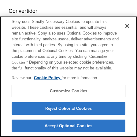
Convertidor
Sony uses Strictly Necessary Cookies to operate this
1.4x TELE CONVERTER APO
website. These cookies are essential, and will always
remain active. Sony also uses Optional Cookies to improve
site functionality, analyze usage, deliver advertisements and
interact with third parties. By using this site, you agree to
2x TELE CONVERTER APO
the placement of Optional Cookies. You can manage your
cookie preferences at any time by clicking
"Customize
Cookies."
Depending on your selected cookie preferences,
the full functionality of this website may not be available.
1.4x TELE CONVERTER APO II
Review our
Cookie Policy
for more information.
Customize Cookies
2x TELE CONVERTER APO II
Reject Optional Cookies
Accept Optional Cookies
1.4x TELE CONVERTER APO (D)