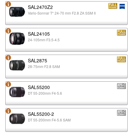
SAL2470Z2
Vario-Sonnar T* 24-70 mm F2.8 ZA SSM II
SAL24105
24-105mm F3.5-4.5
SAL2875
28-75mm F2.8 SAM
SAL55200
DT 55-200mm F4-5.6
SAL55200-2
DT 55-200mm F4-5.6 SAM