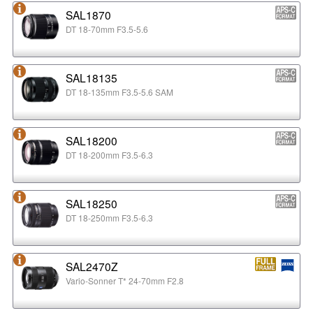
SAL1870
DT 18-70mm F3.5-5.6
SAL18135
DT 18-135mm F3.5-5.6 SAM
SAL18200
DT 18-200mm F3.5-6.3
SAL18250
DT 18-250mm F3.5-6.3
SAL2470Z
Vario-Sonner T* 24-70mm F2.8