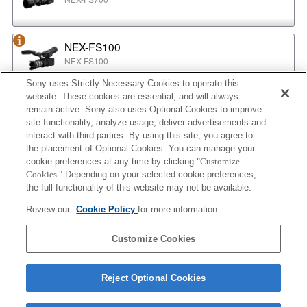
NEX-FS100
NEX-FS100
Sony uses Strictly Necessary Cookies to operate this
website. These cookies are essential, and will always
NEX-EA50
remain active. Sony also uses Optional Cookies to improve
NEX-EA50
site functionality, analyze usage, deliver advertisements and
interact with third parties. By using this site, you agree to
the placement of Optional Cookies. You can manage your
cookie preferences at any time by clicking
"Customize
MPC-2610
Cookies."
Depending on your selected cookie preferences,
BURANO
the full functionality of this website may not be available.
Review our
Cookie Policy
for more information.
ILX-LR1
Customize Cookies
ILX-LR1
Reject Optional Cookies