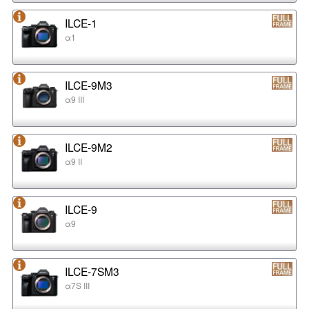
ILCE-1
α1
ILCE-9M3
α9 III
ILCE-9M2
α9 II
ILCE-9
α9
ILCE-7SM3
α7S III