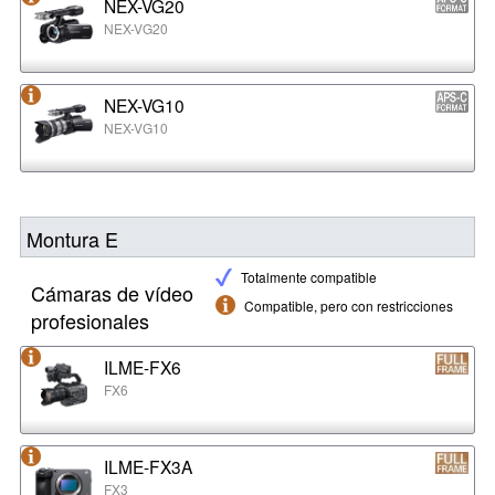
NEX-VG20
NEX-VG20
NEX-VG10
NEX-VG10
Montura E
Totalmente compatible
Cámaras de vídeo
Compatible, pero con restricciones
profesionales
ILME-FX6
FX6
ILME-FX3A
FX3