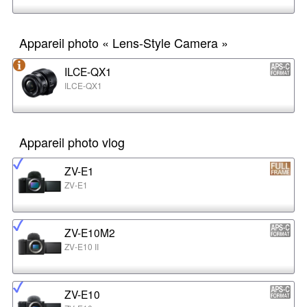
Appareil photo « Lens-Style Camera »
ILCE-QX1
ILCE-QX1
Appareil photo vlog
ZV-E1
ZV-E1
ZV-E10M2
ZV-E10 II
ZV-E10