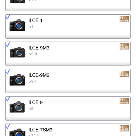
ILCE-1
α1
ILCE-9M3
α9 III
ILCE-9M2
α9 II
ILCE-9
α9
ILCE-7SM3
α7S III