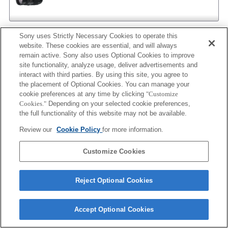
Sony uses Strictly Necessary Cookies to operate this
Convertisseur
website. These cookies are essential, and will always
remain active. Sony also uses Optional Cookies to improve
1.4x TELE CONVERTER APO
site functionality, analyze usage, deliver advertisements and
interact with third parties. By using this site, you agree to
the placement of Optional Cookies. You can manage your
cookie preferences at any time by clicking
"Customize
Cookies."
Depending on your selected cookie preferences,
2x TELE CONVERTER APO
the full functionality of this website may not be available.
Review our
Cookie Policy
for more information.
Customize Cookies
1.4x TELE CONVERTER APO II
Reject Optional Cookies
2x TELE CONVERTER APO II
Accept Optional Cookies