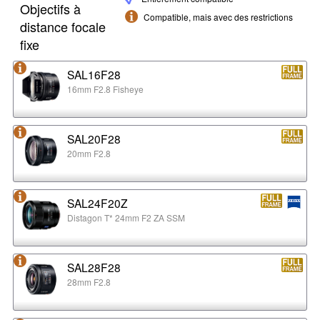
Objectifs à
Compatible, mais avec des restrictions
distance focale
fixe
SAL16F28
16mm F2.8 Fisheye
SAL20F28
20mm F2.8
SAL24F20Z
Distagon T* 24mm F2 ZA SSM
SAL28F28
28mm F2.8