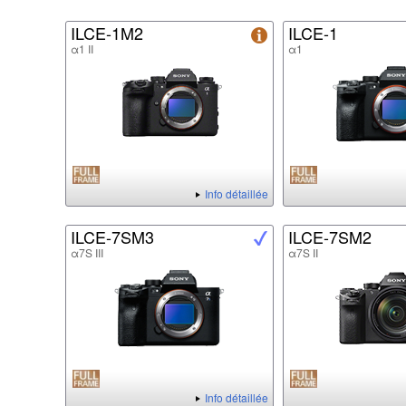
ILCE-1M2
ILCE-1
α1 II
α1
Info détaillée
ILCE-7SM3
ILCE-7SM2
α7S III
α7S II
Info détaillée