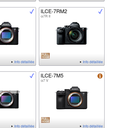
ILCE-7RM2
α7R II
Info détaillée
Info détaillée
ILCE-7M5
α7 V
Info détaillée
Info détaillée