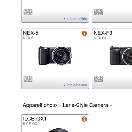
Info détaillée
NEX-5
NEX-F3
NEX-5
NEX-F3
Info détaillée
Appareil photo « Lens-Style Camera »
ILCE-QX1
ILCE-QX1