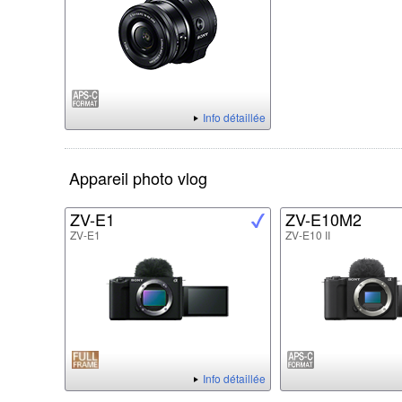
Info détaillée
Appareil photo vlog
ZV-E1
ZV-E10M2
ZV-E1
ZV-E10 II
Info détaillée