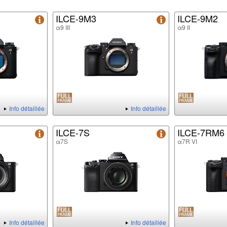
ILCE-9M3
ILCE-9M2
α9 III
α9 II
Info détaillée
Info détaillée
ILCE-7S
ILCE-7RM6
α7S
α7R VI
Info détaillée
Info détaillée