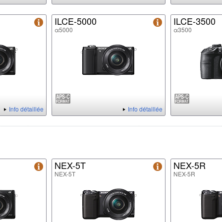
ILCE-5000
ILCE-3500
α5000
α3500
Info détaillée
Info détaillée
NEX-5T
NEX-5R
NEX-5T
NEX-5R