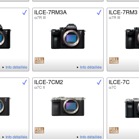
ILCE-7RM3A
ILCE-7RM3
α7R III
α7R III
Info détaillée
Info détaillée
ILCE-7CM2
ILCE-7C
α7C II
α7C
Info détaillée
Info détaillée