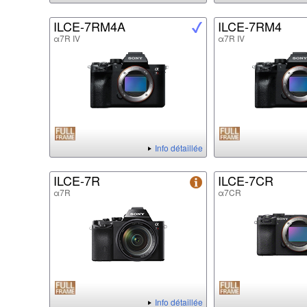
ILCE-7RM4A
ILCE-7RM4
α7R IV
α7R IV
Info détaillée
ILCE-7R
ILCE-7CR
α7R
α7CR
Info détaillée