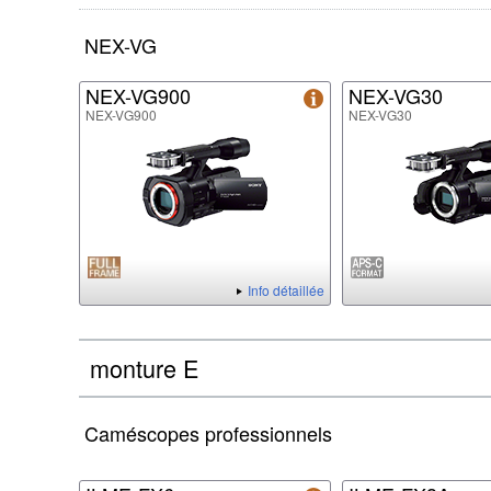
NEX-VG
NEX-VG900
NEX-VG30
NEX-VG900
NEX-VG30
Info détaillée
monture E
Caméscopes professionnels