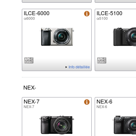
ILCE-6000
ILCE-5100
α6000
α5100
Info détaillée
NEX-
NEX-7
NEX-6
NEX-7
NEX-6