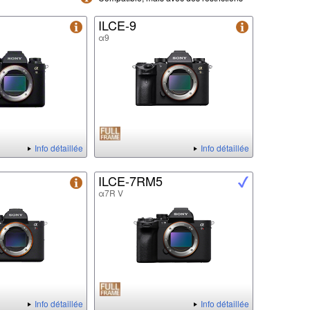
ILCE-9
α9
Info détaillée
Info détaillée
ILCE-7RM5
α7R V
Info détaillée
Info détaillée