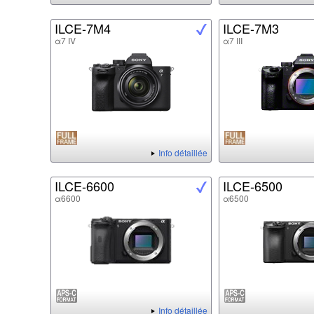
ILCE-7M4
ILCE-7M3
α7 IV
α7 III
Info détaillée
ILCE-6600
ILCE-6500
α6600
α6500
Info détaillée