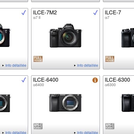
ILCE-7M2
ILCE-7
α7 II
α7
Info détaillée
Info détaillée
ILCE-6400
ILCE-6300
α6400
α6300
Info détaillée
Info détaillée