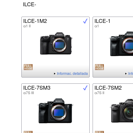
ILCE-
ILCE-1M2
ILCE-1
α1 II
α1
Informac. detallada
In
ILCE-7SM3
ILCE-7SM2
α7S III
α7S II