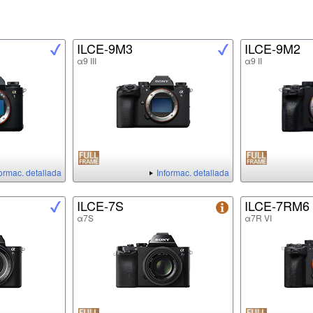
ILCE-9M3
ILCE-9M2
α9 III
α9 II
formac. detallada
Informac. detallada
ILCE-7S
ILCE-7RM6
α7S
α7R VI