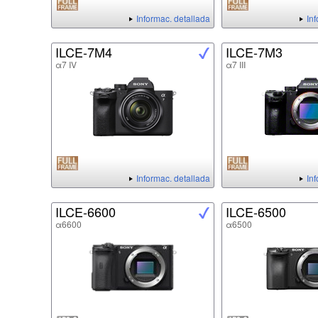
Informac. detallada
In
ILCE-7M4
ILCE-7M3
α7 IV
α7 III
Informac. detallada
In
ILCE-6600
ILCE-6500
α6600
α6500