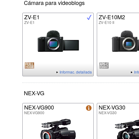
Cámara para videoblogs
ZV-E1
ZV-E10M2
ZV-E1
ZV-E10 II
Informac. detallada
In
NEX-VG
NEX-VG900
NEX-VG30
NEX-VG900
NEX-VG30