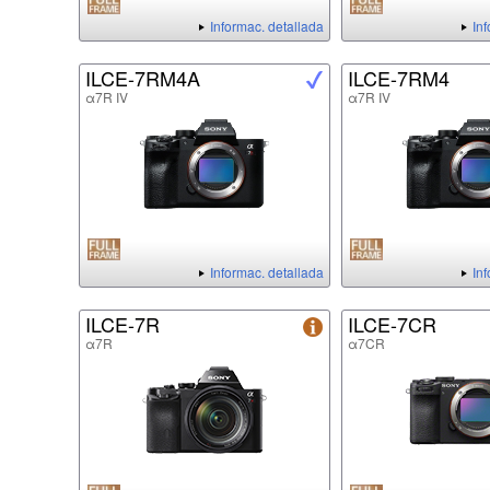
Informac. detallada
In
ILCE-7RM4A
ILCE-7RM4
α7R IV
α7R IV
Informac. detallada
In
ILCE-7R
ILCE-7CR
α7R
α7CR