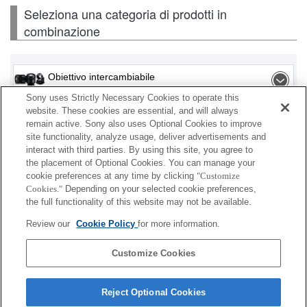
Seleziona una categoria di prodotti in
combinazione
Obiettivo intercambiabile
Sony uses Strictly Necessary Cookies to operate this
Flash / Lampada
website. These cookies are essential, and will always
remain active. Sony also uses Optional Cookies to improve
site functionality, analyze usage, deliver advertisements and
Scheda di memoria
interact with third parties. By using this site, you agree to
the placement of Optional Cookies. You can manage your
Alimentazione
cookie preferences at any time by clicking
"Customize
Cookies."
Depending on your selected cookie preferences,
Accessori
the full functionality of this website may not be available.
Review our
Cookie Policy
for more information.
Customize Cookies
A seconda del paese o dell'area geografica, alcuni
prodotti visualizzati potrebbero non essere
Reject Optional Cookies
disponibili.