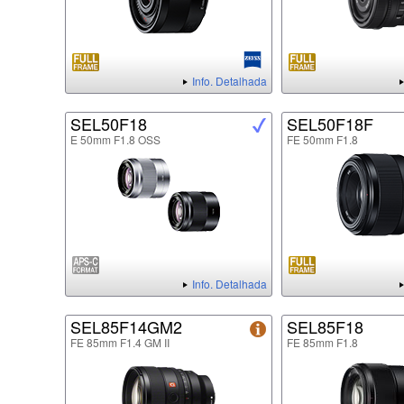
Info. Detalhada
SEL50F18
SEL50F18F
E 50mm F1.8 OSS
FE 50mm F1.8
Info. Detalhada
SEL85F14GM2
SEL85F18
FE 85mm F1.4 GM II
FE 85mm F1.8