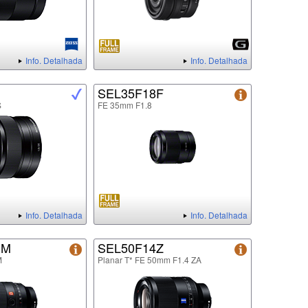
Info. Detalhada
Info. Detalhada
SEL35F18F
S
FE 35mm F1.8
Info. Detalhada
Info. Detalhada
GM
SEL50F14Z
M
Planar T* FE 50mm F1.4 ZA