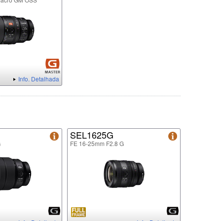
Info. Detalhada
SEL1625G
G
FE 16-25mm F2.8 G