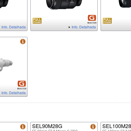
Info. Detalhada
Info. Detalhada
Info. Detalhada
SEL90M28G
SEL100M2
FE 90mm F2.8 Macro G OSS
FE 100mm F2.8 