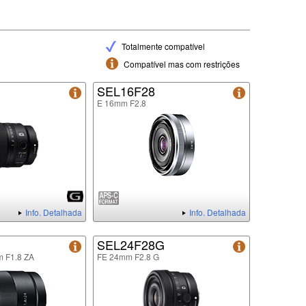
Totalmente compatível
Compatível mas com restrições
G
SEL16F28
E 16mm F2.8
Info. Detalhada
Info. Detalhada
SEL24F28G
m F1.8 ZA
FE 24mm F2.8 G