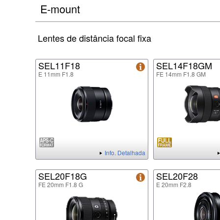
E-mount
Lentes de distância focal fixa
SEL11F18
SEL14F18GM
E 11mm F1.8
FE 14mm F1.8 GM
Info. Detalhada
SEL20F18G
SEL20F28
FE 20mm F1.8 G
E 20mm F2.8