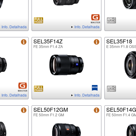
Info. Detalhada
Info. Detalhada
SEL35F14Z
SEL35F18
FE 35mm F1.4 ZA
E 35mm F1.8 OS
Info. Detalhada
Info. Detalhada
SEL50F12GM
SEL50F14
FE 50mm F1.2 GM
FE 50mm F1.4 G