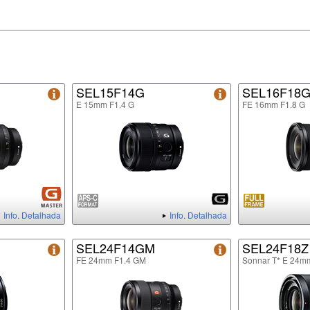
SEL15F14G
SEL16F18
E 15mm F1.4 G
FE 16mm F1.8 G
Info. Detalhada
Info. Detalhada
SEL24F14GM
SEL24F18Z
FE 24mm F1.4 GM
Sonnar T* E 24m