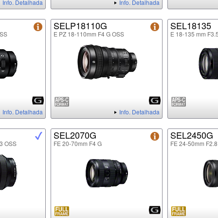
Info. Detalhada
Info. Detalhada
SELP18110G
SEL18135
OSS
E PZ 18-110mm F4 G OSS
E 18-135 mm F3.
Info. Detalhada
Info. Detalhada
SEL2070G
SEL2450G
.3 OSS
FE 20-70mm F4 G
FE 24-50mm F2.8