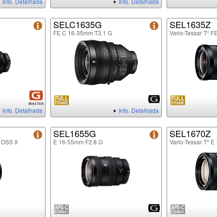
Info. Detalhada
Info. Detalhada
SELC1635G
SEL1635Z
FE C 16-35mm T3.1 G
Vario-Tessar T* 
Info. Detalhada
Info. Detalhada
SEL1655G
SEL1670Z
 OSS II
E 16-55mm F2.8 G
Vario-Tessar T* 