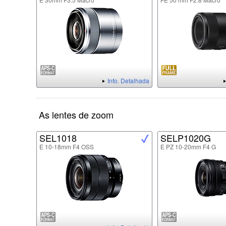
Info. Detalhada
As lentes de zoom
SEL1018
SELP1020G
E 10-18mm F4 OSS
E PZ 10-20mm F4 G