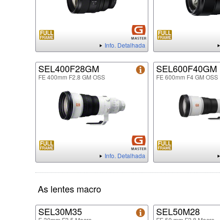
Info. Detalhada
SEL400F28GM
SEL600F40GM
FE 400mm F2.8 GM OSS
FE 600mm F4 GM OSS
Info. Detalhada
As lentes macro
SEL30M35
SEL50M28
E 30mm F3.5 Macro
FE 50 mm F2.8 Macro