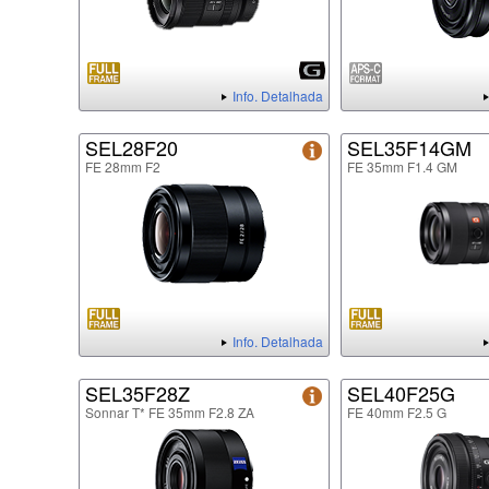
Info. Detalhada
SEL28F20
SEL35F14GM
FE 28mm F2
FE 35mm F1.4 GM
Info. Detalhada
SEL35F28Z
SEL40F25G
Sonnar T* FE 35mm F2.8 ZA
FE 40mm F2.5 G