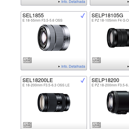
Info. Detalhada
SEL1855
SELP18105G
E 18-55mm F3.5-5.6 OSS
E PZ 18-105mm F4 G 
Info. Detalhada
SEL18200LE
SELP18200
E 18-200mm F3.5-6.3 OSS LE
E PZ 18-200mm F3.5-6