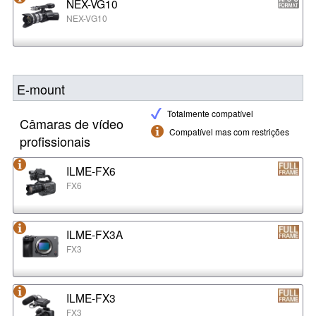
NEX-VG10
NEX-VG10
E-mount
Totalmente compatível
Câmaras de vídeo
Compatível mas com restrições
profissionais
ILME-FX6
FX6
ILME-FX3A
FX3
ILME-FX3
FX3