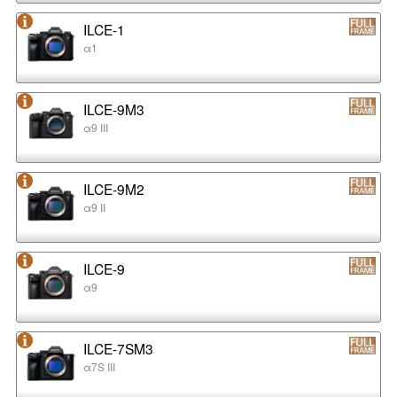
ILCE-1
α1
ILCE-9M3
α9 III
ILCE-9M2
α9 II
ILCE-9
α9
ILCE-7SM3
α7S III