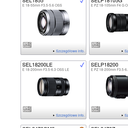
SEL1855
SELP18105G
E 18-55mm F3.5-5.6 OSS
E PZ 18-105mm F4 G 
Szczegółowe info.
Sz
SEL18200LE
SELP18200
E 18-200mm F3.5-6.3 OSS LE
E PZ 18-200mm F3.5-6
Szczegółowe info.
Sz