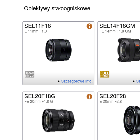
Obiektywy stałoogniskowe
SEL11F18
SEL14F18GM
E 11mm F1.8
FE 14mm F1.8 GM
Szczegółowe info.
Sz
SEL20F18G
SEL20F28
FE 20mm F1.8 G
E 20mm F2.8