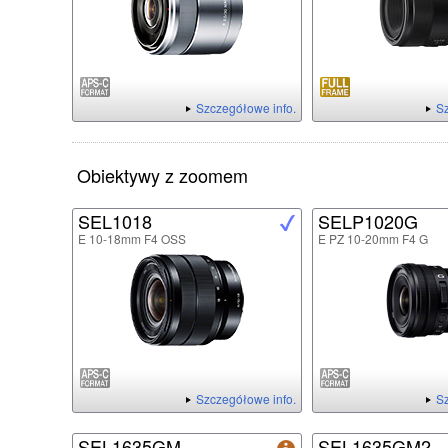
Szczegółowe info.
Sz
Obiektywy z zoomem
SEL1018
SELP1020G
E 10-18mm F4 OSS
E PZ 10-20mm F4 G
Szczegółowe info.
Sz
SEL1635GM
SEL1635GM2