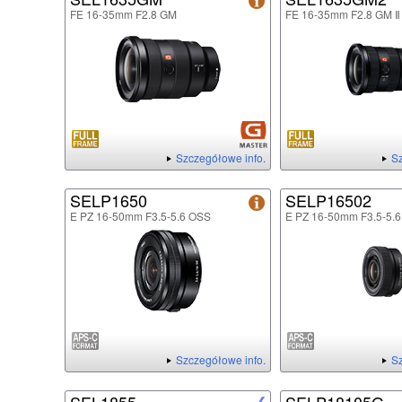
FE 16-35mm F2.8 GM
FE 16-35mm F2.8 GM Ⅱ
Szczegółowe info.
Sz
SELP1650
SELP16502
E PZ 16-50mm F3.5-5.6 OSS
E PZ 16-50mm F3.5-5.6
Szczegółowe info.
Sz