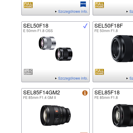
Szczegółowe info.
Sz
SEL50F18
SEL50F18F
E 50mm F1.8 OSS
FE 50mm F1.8
Szczegółowe info.
Sz
SEL85F14GM2
SEL85F18
FE 85mm F1.4 GM II
FE 85mm F1.8