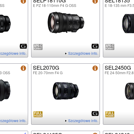
SELP18110G
SEL18135
OSS
E PZ 18-110mm F4 G OSS
E 18-135 mm F3.
czegółowe info.
Szczegółowe info.
SEL2070G
SEL2450G
.3 OSS
FE 20-70mm F4 G
FE 24-50mm F2.8
czegółowe info.
Szczegółowe info.