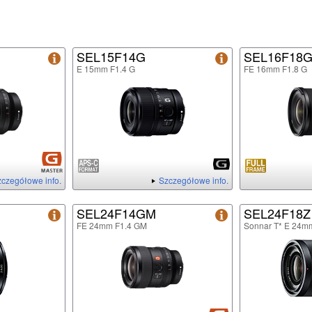
SEL15F14G
SEL16F18
E 15mm F1.4 G
FE 16mm F1.8 G
czegółowe info.
Szczegółowe info.
SEL24F14GM
SEL24F18Z
FE 24mm F1.4 GM
Sonnar T* E 24m