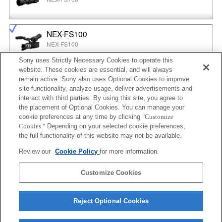
NEX-FS100
NEX-FS100
Sony uses Strictly Necessary Cookies to operate this
website. These cookies are essential, and will always
NEX-EA50
remain active. Sony also uses Optional Cookies to improve
NEX-EA50
site functionality, analyze usage, deliver advertisements and
interact with third parties. By using this site, you agree to
the placement of Optional Cookies. You can manage your
cookie preferences at any time by clicking
"Customize
MPC-2610
Cookies."
Depending on your selected cookie preferences,
BURANO
the full functionality of this website may not be available.
Review our
Cookie Policy
for more information.
ILX-LR1
Customize Cookies
ILX-LR1
Reject Optional Cookies