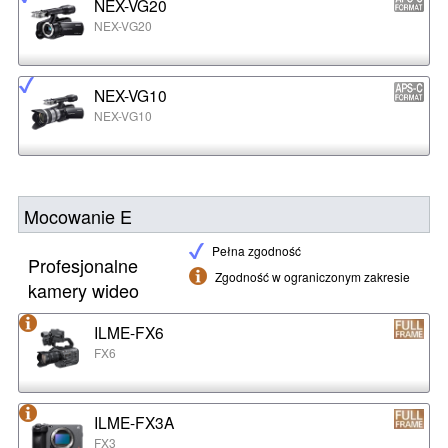
NEX-VG20
NEX-VG20
NEX-VG10
NEX-VG10
Mocowanie E
Pełna zgodność
Profesjonalne
Zgodność w ograniczonym zakresie
kamery wideo
ILME-FX6
FX6
ILME-FX3A
FX3