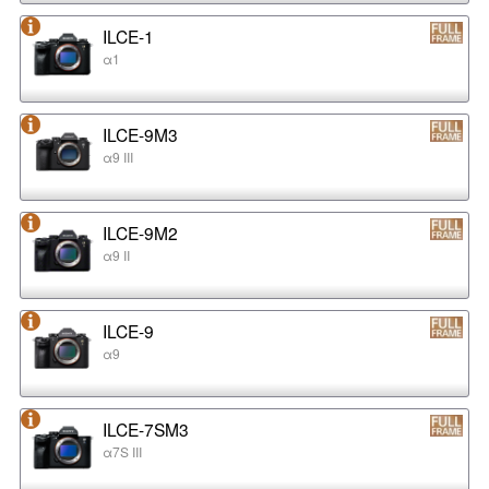
ILCE-1
α1
ILCE-9M3
α9 III
ILCE-9M2
α9 II
ILCE-9
α9
ILCE-7SM3
α7S III