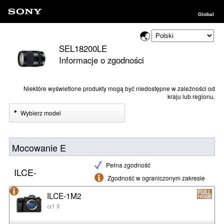
Global
SEL18200LE
Informacje o zgodności
Niektóre wyświetlone produkty mogą być niedostępne w zależności od
kraju lub regionu.
Wybierz model
Mocowanie E
Pełna zgodność
ILCE-
Zgodność w ograniczonym zakresie
ILCE-1M2
α1 II