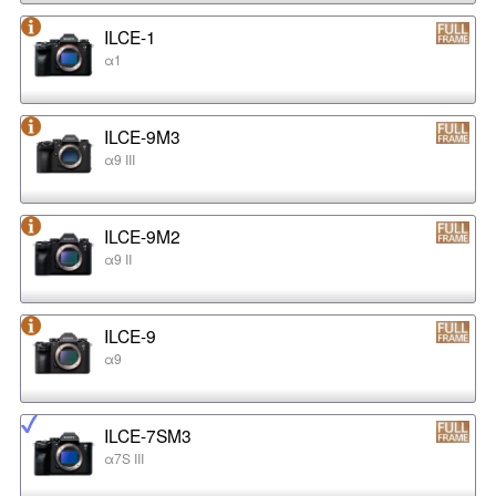
ILCE-1
α1
ILCE-9M3
α9 III
ILCE-9M2
α9 II
ILCE-9
α9
ILCE-7SM3
α7S III