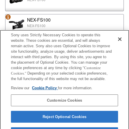
NEX-FS100
NEX-FS100
Sony uses Strictly Necessary Cookies to operate this
website. These cookies are essential, and will always
NEX-EA50
remain active. Sony also uses Optional Cookies to improve
NEX-EA50
site functionality, analyze usage, deliver advertisements and
interact with third parties. By using this site, you agree to
the placement of Optional Cookies. You can manage your
cookie preferences at any time by clicking
"Customize
MPC-2610
Cookies."
Depending on your selected cookie preferences,
BURANO
the full functionality of this website may not be available.
Review our
Cookie Policy
for more information.
ILX-LR1
Customize Cookies
ILX-LR1
Reject Optional Cookies