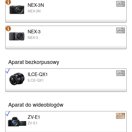
NEX-3N
NEX-3N
NEX-3
NEX-3
Aparat bezkorpusowy
ILCE-QX1
ILCE-QX1
Aparat do wideoblogów
ZV-E1
ZV-E1