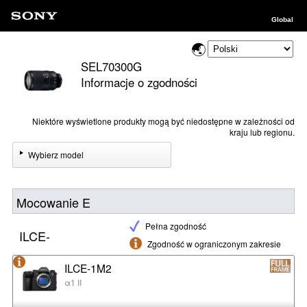
Global
SEL70300G
Informacje o zgodności
Niektóre wyświetlone produkty mogą być niedostępne w zależności od
kraju lub regionu.
Wybierz model
Mocowanie E
Pełna zgodność
ILCE-
Zgodność w ograniczonym zakresie
ILCE-1M2
α1 II