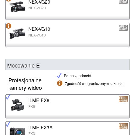
NEX-VG20
NEX-VG20
NEX-VG10
NEX-VG10
Mocowanie E
Pełna zgodność
Profesjonalne
Zgodność w ograniczonym zakresie
kamery wideo
ILME-FX6
FX6
ILME-FX3A
FX3