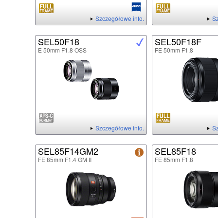
Szczegółowe info.
Sz
SEL50F18
SEL50F18F
E 50mm F1.8 OSS
FE 50mm F1.8
Szczegółowe info.
Sz
SEL85F14GM2
SEL85F18
FE 85mm F1.4 GM II
FE 85mm F1.8