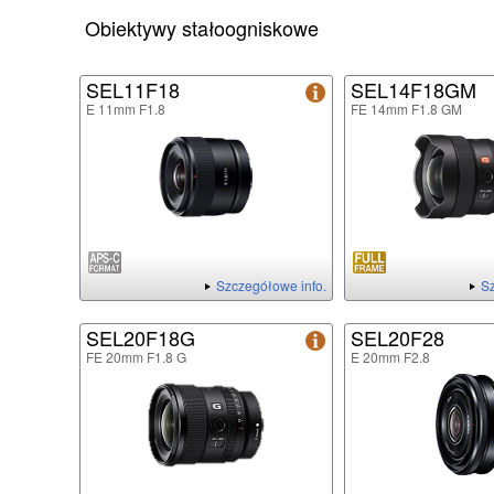
Obiektywy stałoogniskowe
SEL11F18
SEL14F18GM
E 11mm F1.8
FE 14mm F1.8 GM
Szczegółowe info.
Sz
SEL20F18G
SEL20F28
FE 20mm F1.8 G
E 20mm F2.8