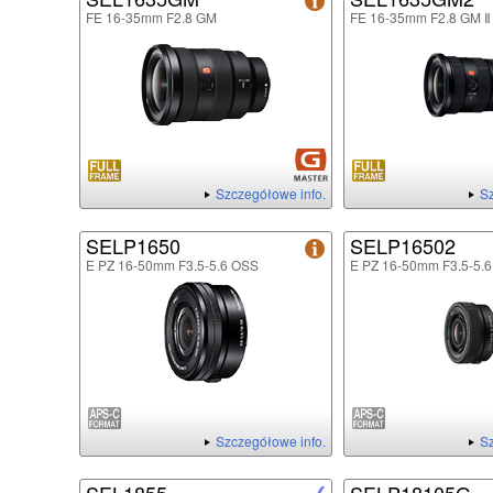
FE 16-35mm F2.8 GM
FE 16-35mm F2.8 GM Ⅱ
Szczegółowe info.
Sz
SELP1650
SELP16502
E PZ 16-50mm F3.5-5.6 OSS
E PZ 16-50mm F3.5-5.6
Szczegółowe info.
Sz