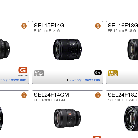
SEL15F14G
SEL16F18
E 15mm F1.4 G
FE 16mm F1.8 G
czegółowe info.
Szczegółowe info.
SEL24F14GM
SEL24F18Z
FE 24mm F1.4 GM
Sonnar T* E 24m