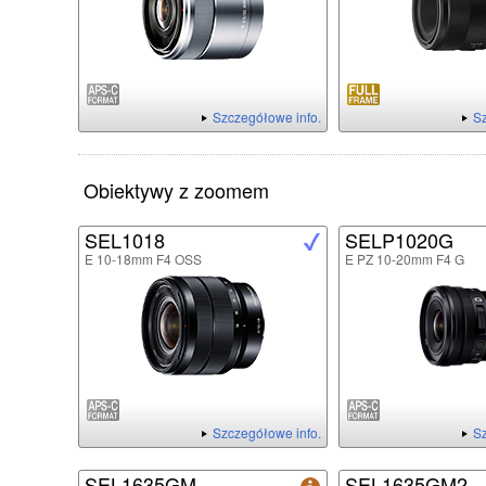
Szczegółowe info.
Sz
Obiektywy z zoomem
SEL1018
SELP1020G
E 10-18mm F4 OSS
E PZ 10-20mm F4 G
Szczegółowe info.
Sz
SEL1635GM
SEL1635GM2