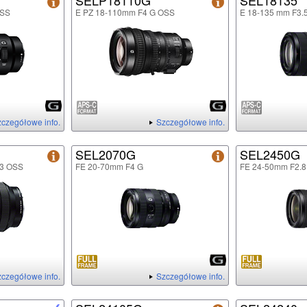
SELP18110G
SEL18135
OSS
E PZ 18-110mm F4 G OSS
E 18-135 mm F3.
czegółowe info.
Szczegółowe info.
SEL2070G
SEL2450G
.3 OSS
FE 20-70mm F4 G
FE 24-50mm F2.8
czegółowe info.
Szczegółowe info.