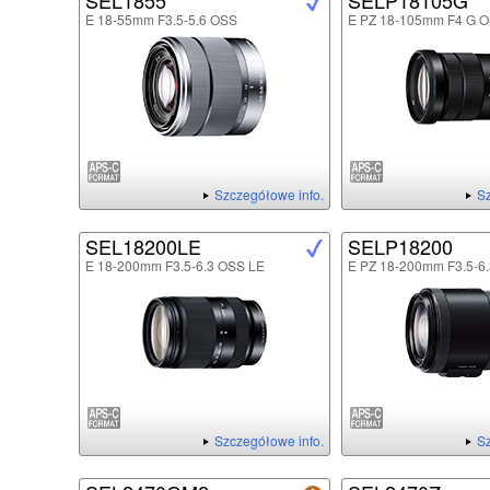
SEL1855
SELP18105G
E 18-55mm F3.5-5.6 OSS
E PZ 18-105mm F4 G 
Szczegółowe info.
Sz
SEL18200LE
SELP18200
E 18-200mm F3.5-6.3 OSS LE
E PZ 18-200mm F3.5-6
Szczegółowe info.
Sz