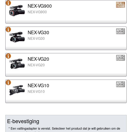
NEX-VG900
NEX-VG900
NEX-VG30
NEX-VG30
NEX-VG20
NEX-VG20
NEX-VG10
NEX-VG10
E-bevestiging
* Een vattingadapter is vereist. Selecteer het product dat je wilt gebruiken om de