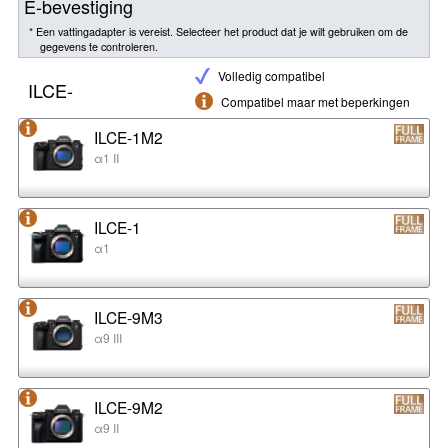
E-bevestiging
* Een vattingadapter is vereist. Selecteer het product dat je wilt gebruiken om de
gegevens te controleren.
Volledig compatibel
ILCE-
Compatibel maar met beperkingen
ILCE-1M2
α1 II
ILCE-1
α1
ILCE-9M3
α9 III
ILCE-9M2
α9 II