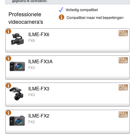
gegevens te controleren.
Volledig compatibel
Professionele
Compatibel maar met beperkingen
videocamera's
ILME-FX6
FX6
ILME-FX3A
FX3
ILME-FX3
FX3
ILME-FX2
FX2