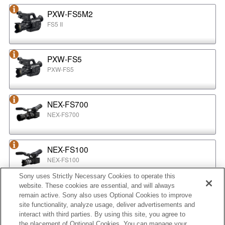
PXW-FS5M2
FS5 II
PXW-FS5
PXW-FS5
NEX-FS700
NEX-FS700
NEX-FS100
NEX-FS100
Sony uses Strictly Necessary Cookies to operate this
website. These cookies are essential, and will always
NEX-EA50
remain active. Sony also uses Optional Cookies to improve
NEX-EA50
site functionality, analyze usage, deliver advertisements and
interact with third parties. By using this site, you agree to
the placement of Optional Cookies. You can manage your