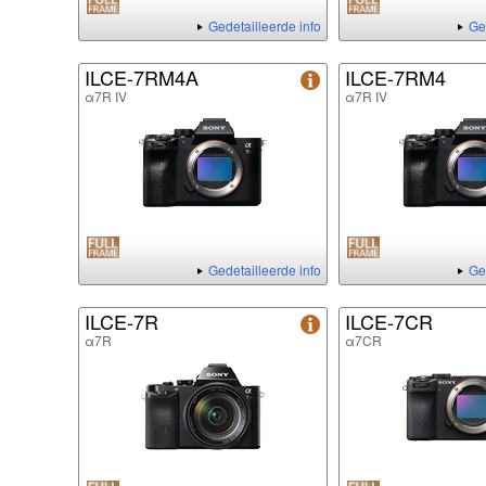
Gedetailleerde info
Ge
ILCE-7RM4A
ILCE-7RM4
α7R IV
α7R IV
Gedetailleerde info
Ge
ILCE-7R
ILCE-7CR
α7R
α7CR