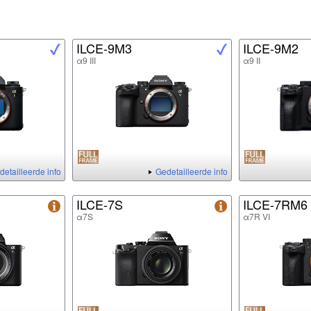
ILCE-9M3
ILCE-9M2
α9 III
α9 II
detailleerde info
Gedetailleerde info
ILCE-7S
ILCE-7RM6
α7S
α7R VI