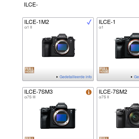
ILCE-
ILCE-1M2
ILCE-1
α1 II
α1
Gedetailleerde info
Ge
ILCE-7SM3
ILCE-7SM2
α7S III
α7S II