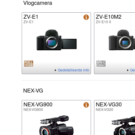
Vlogcamera
ZV-E1
ZV-E10M2
ZV-E1
ZV-E10 II
Gedetailleerde info
Ge
NEX-VG
NEX-VG900
NEX-VG30
NEX-VG900
NEX-VG30