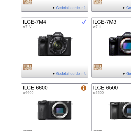
Gedetailleerde info
Ge
ILCE-7M4
ILCE-7M3
α7 IV
α7 III
Gedetailleerde info
Ge
ILCE-6600
ILCE-6500
α6600
α6500