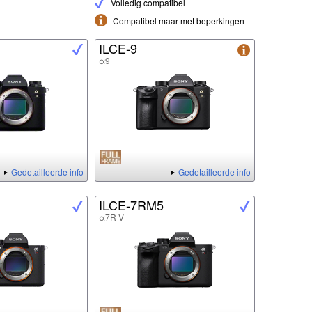
Volledig compatibel
Compatibel maar met beperkingen
ILCE-9
α9
Gedetailleerde info
Gedetailleerde info
ILCE-7RM5
α7R V