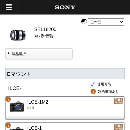
SEL18200
互換情報
製品選択
Eマウント
使用可能
ILCE-
制約事項あり
ILCE-1M2
α1 II
ILCE-1