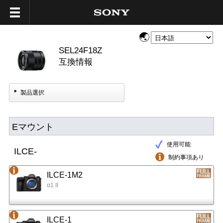
SEL24F18Z
互換情報
製品選択
Eマウント
使用可能
ILCE-
制約事項あり
ILCE-1M2
α1 II
ILCE-1