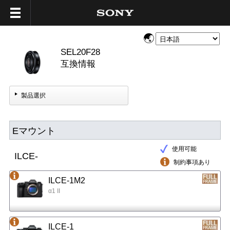
SEL20F28
互換情報
製品選択
Eマウント
使用可能
ILCE-
制約事項あり
ILCE-1M2
α1 II
ILCE-1