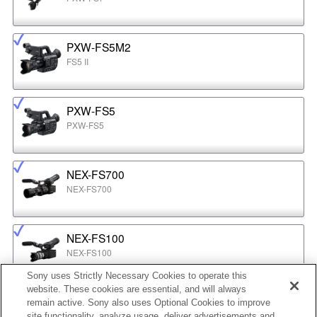
PXW-FS5M2
FS5 II
PXW-FS5
PXW-FS5
NEX-FS700
NEX-FS700
NEX-FS100
NEX-FS100
Sony uses Strictly Necessary Cookies to operate this
website. These cookies are essential, and will always
NEX-EA50
remain active. Sony also uses Optional Cookies to improve
NEX-EA50
site functionality, analyze usage, deliver advertisements and