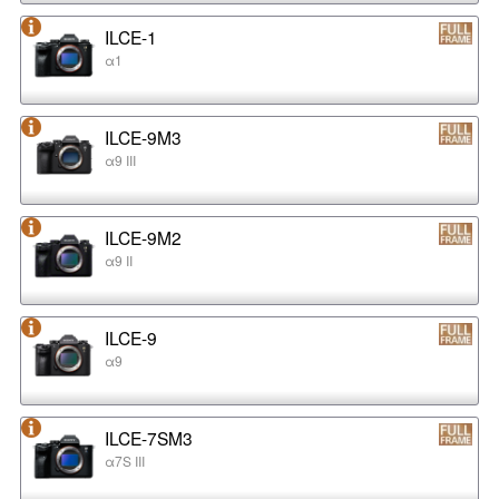
ILCE-1
α1
ILCE-9M3
α9 III
ILCE-9M2
α9 II
ILCE-9
α9
ILCE-7SM3
α7S III