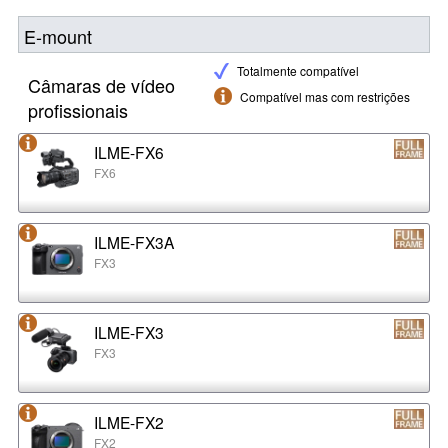
E-mount
Totalmente compatível
Câmaras de vídeo
Compatível mas com restrições
profissionais
ILME-FX6
FX6
ILME-FX3A
FX3
ILME-FX3
FX3
ILME-FX2
FX2