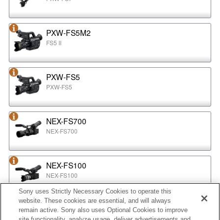
PXW-FS5M2
FS5 II
PXW-FS5
PXW-FS5
NEX-FS700
NEX-FS700
NEX-FS100
NEX-FS100
Sony uses Strictly Necessary Cookies to operate this
website. These cookies are essential, and will always
NEX-EA50
remain active. Sony also uses Optional Cookies to improve
NEX-EA50
site functionality, analyze usage, deliver advertisements and