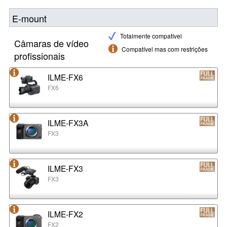
E-mount
Totalmente compatível
Câmaras de vídeo
Compatível mas com restrições
profissionais
ILME-FX6
FX6
ILME-FX3A
FX3
ILME-FX3
FX3
ILME-FX2
FX2