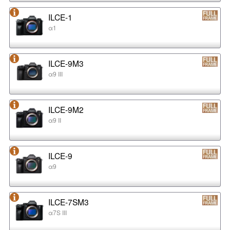
ILCE-1
α1
ILCE-9M3
α9 III
ILCE-9M2
α9 II
ILCE-9
α9
ILCE-7SM3
α7S III