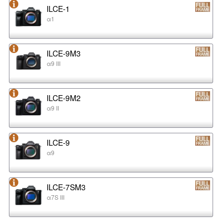
ILCE-1
α1
ILCE-9M3
α9 III
ILCE-9M2
α9 II
ILCE-9
α9
ILCE-7SM3
α7S III