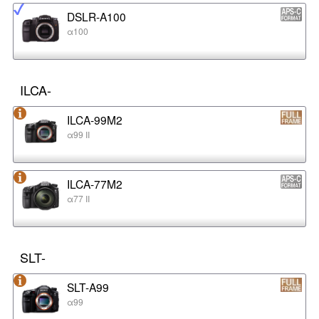
DSLR-A100
α100
ILCA-
ILCA-99M2
α99 II
ILCA-77M2
α77 II
SLT-
SLT-A99
α99