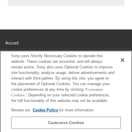
Accueil
Télécharger
Sony uses Strictly Necessary Cookies to operate this
website. These cookies are essential, and will always
remain active. Sony also uses Optional Cookies to improve
Appareils photo pris en charge
site functionality, analyze usage, deliver advertisements and
interact with third parties. By using this site, you agree to
Appareils mobiles vérifiés
the placement of Optional Cookies. You can manage your
cookie preferences at any time by clicking
"Customize
Comment utiliser
Cookies."
Depending on your selected cookie preferences,
the full functionality of this website may not be available.
FAQ
Review our
Cookie Policy
for more information.
Customize Cookies
Francais