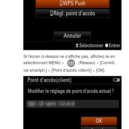
Si l’écran ci-dessus ne s’affiche pas, affichez-le en
sélectionnant MENU >
(Réseau) > [Contrôl.
via smartph.] > [Point d’accès (client)] > [OK].