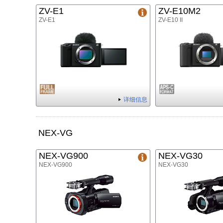
ZV-E1
ZV-E10M2
ZV-E1
ZV-E10 II
详细信息
NEX-VG
NEX-VG900
NEX-VG30
NEX-VG900
NEX-VG30