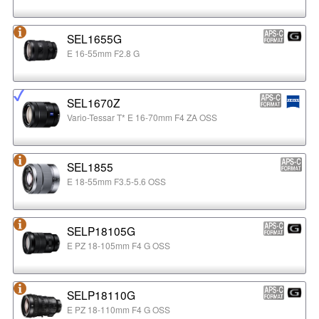
SEL1655G
E 16-55mm F2.8 G
SEL1670Z
Vario-Tessar T* E 16-70mm F4 ZA OSS
SEL1855
E 18-55mm F3.5-5.6 OSS
SELP18105G
E PZ 18-105mm F4 G OSS
SELP18110G
E PZ 18-110mm F4 G OSS