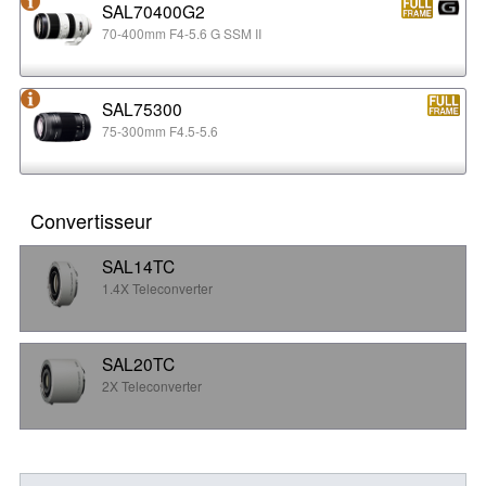
SAL70400G2
70-400mm F4-5.6 G SSM II
SAL75300
75-300mm F4.5-5.6
Convertisseur
SAL14TC
1.4X Teleconverter
SAL20TC
2X Teleconverter