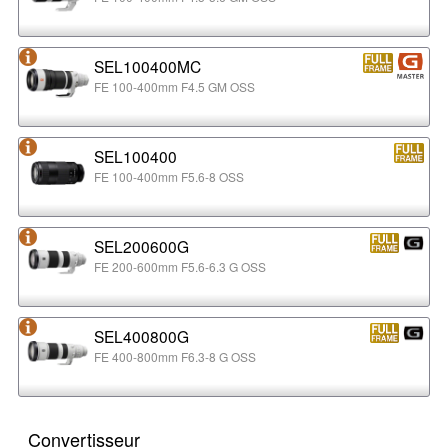
SEL100400MC
FE 100-400mm F4.5 GM OSS
SEL100400
FE 100-400mm F5.6-8 OSS
SEL200600G
FE 200-600mm F5.6-6.3 G OSS
SEL400800G
FE 400-800mm F6.3-8 G OSS
Convertisseur