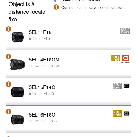
Objectifs à
Compatible, mais avec des restrictions
distance focale
fixe
SEL11F18
E 11mm F1.8
SEL14F18GM
FE 14mm F1.8 GM
SEL15F14G
E 15mm F1.4 G
SEL16F18G
FE 16mm F1.8 G