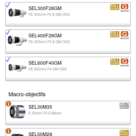
SEL300F28GM
FE 300mm F2.8 GM OSS
SEL400F28GM
FE 400mm F2.8 GM OSS
SEL600F40GM
FE 600mm F4 GM OSS
Macro-objectifs
SEL30M35
E 30mm F3.5 Macro
SEL50M28