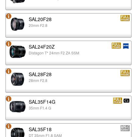
SAL20F28
20mm F2.8
SAL24F20Z
Distagon T* 24mm F2 ZA SSM
SAL28F28
28mm F2.8
SAL35F14G
35mm F1.4 G
SAL35F18
DT 35mm F1.8 SAM