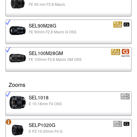
FE 50 mm F2.8 Macro
SEL90M28G
FE 90mm F2.8 Macro G OSS
SEL100M28GM
FE 100mm F2.8 Macro GM OSS
Zooms
SEL1018
E 10-18mm F4 OSS
SELP1020G
E PZ 10-20mm F4 G