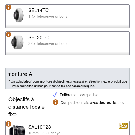
SEL14TC
1.4x Teleconverter Lens
SEL20TC
2.0x Teleconverter Lens
monture A
* Un adaptateur pour monture d'objectif est nécessaire. Sélectionnez le produit que
vous souhaitez utiliser pour connaître ses caractéristiques.
Entièrement compatible
Objectifs à
Compatible, mais avec des restrictions
distance focale
fixe
SAL16F28
16mm F2.8 Fisheye