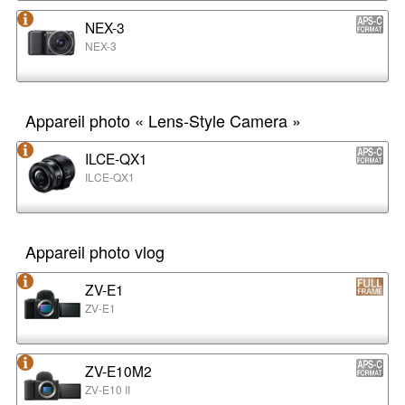
NEX-3
NEX-3
Appareil photo « Lens-Style Camera »
ILCE-QX1
ILCE-QX1
Appareil photo vlog
ZV-E1
ZV-E1
ZV-E10M2
ZV-E10 II