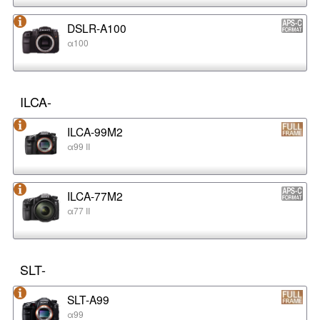
DSLR-A100
α100
ILCA-
ILCA-99M2
α99 II
ILCA-77M2
α77 II
SLT-
SLT-A99
α99