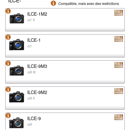
Compatible, mais avec des restrictions
ILCE-1M2
α1 II
ILCE-1
α1
ILCE-9M3
α9 III
ILCE-9M2
α9 II
ILCE-9
α9