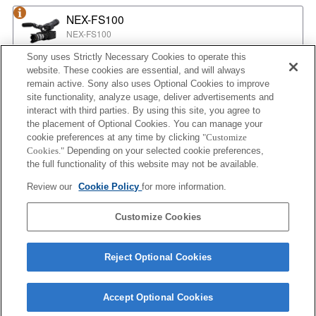
NEX-FS100
NEX-FS100
Sony uses Strictly Necessary Cookies to operate this
website. These cookies are essential, and will always
NEX-EA50
remain active. Sony also uses Optional Cookies to improve
NEX-EA50
site functionality, analyze usage, deliver advertisements and
interact with third parties. By using this site, you agree to
the placement of Optional Cookies. You can manage your
cookie preferences at any time by clicking
"Customize
MPC-2610
Cookies."
Depending on your selected cookie preferences,
BURANO
the full functionality of this website may not be available.
Review our
Cookie Policy
for more information.
ILX-LR1
Customize Cookies
ILX-LR1
Reject Optional Cookies
Accept Optional Cookies
Terms of Use
Contact Us
Cookie Policy
Copyright 2026 Sony Corporation