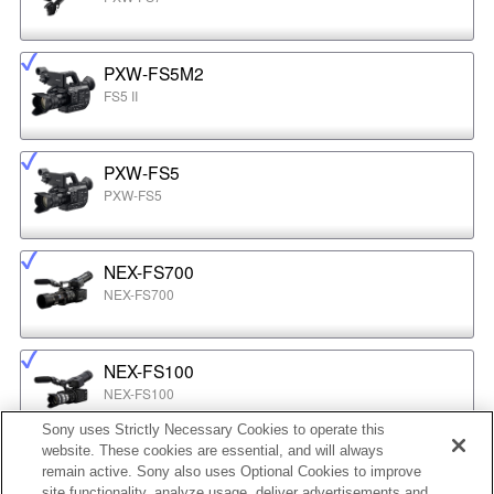
PXW-FS5M2
FS5 II
PXW-FS5
PXW-FS5
NEX-FS700
NEX-FS700
NEX-FS100
NEX-FS100
Sony uses Strictly Necessary Cookies to operate this
website. These cookies are essential, and will always
NEX-EA50
remain active. Sony also uses Optional Cookies to improve
NEX-EA50
site functionality, analyze usage, deliver advertisements and