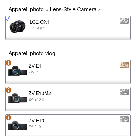
Appareil photo « Lens-Style Camera »
ILCE-QX1
ILCE-QX1
Appareil photo vlog
ZV-E1
ZV-E1
ZV-E10M2
ZV-E10 II
ZV-E10
ZV-E10