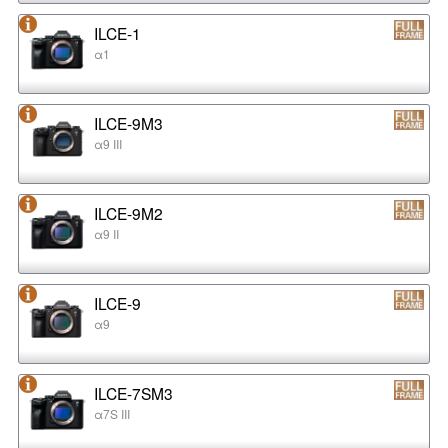
ILCE-1
α1
ILCE-9M3
α9 III
ILCE-9M2
α9 II
ILCE-9
α9
ILCE-7SM3
α7S III