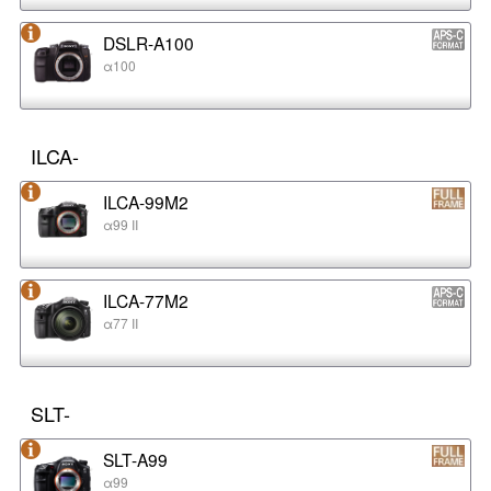
DSLR-A100
α100
ILCA-
ILCA-99M2
α99 II
ILCA-77M2
α77 II
SLT-
SLT-A99
α99