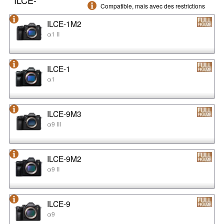
Compatible, mais avec des restrictions
ILCE-1M2
α1 II
ILCE-1
α1
ILCE-9M3
α9 III
ILCE-9M2
α9 II
ILCE-9
α9