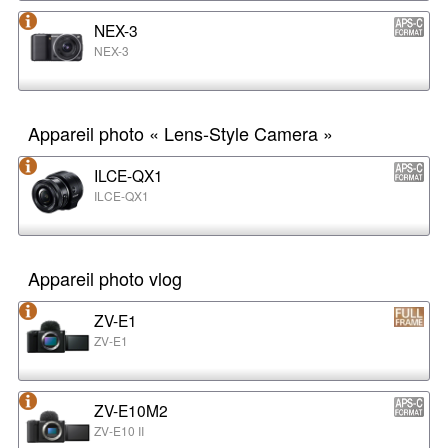
NEX-3
NEX-3
Appareil photo « Lens-Style Camera »
ILCE-QX1
ILCE-QX1
Appareil photo vlog
ZV-E1
ZV-E1
ZV-E10M2
ZV-E10 II