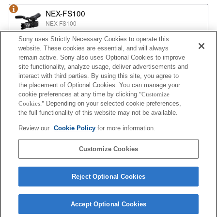
NEX-FS100
NEX-FS100
Sony uses Strictly Necessary Cookies to operate this
website. These cookies are essential, and will always
NEX-EA50
remain active. Sony also uses Optional Cookies to improve
NEX-EA50
site functionality, analyze usage, deliver advertisements and
interact with third parties. By using this site, you agree to
the placement of Optional Cookies. You can manage your
cookie preferences at any time by clicking
"Customize
MPC-2610
Cookies."
Depending on your selected cookie preferences,
BURANO
the full functionality of this website may not be available.
Review our
Cookie Policy
for more information.
ILX-LR1
Customize Cookies
ILX-LR1
Reject Optional Cookies
Accept Optional Cookies
Terms of Use
Contact Us
Cookie Policy
Copyright 2026 Sony Corporation