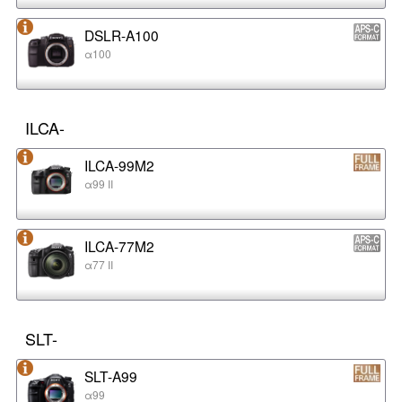
DSLR-A100
α100
ILCA-
ILCA-99M2
α99 II
ILCA-77M2
α77 II
SLT-
SLT-A99
α99