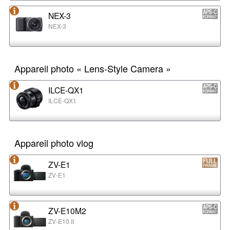
NEX-3
NEX-3
Appareil photo « Lens-Style Camera »
ILCE-QX1
ILCE-QX1
Appareil photo vlog
ZV-E1
ZV-E1
ZV-E10M2
ZV-E10 II