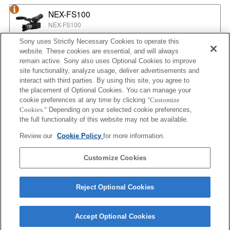
NEX-FS100
NEX-FS100
Sony uses Strictly Necessary Cookies to operate this
website. These cookies are essential, and will always
NEX-EA50
remain active. Sony also uses Optional Cookies to improve
NEX-EA50
site functionality, analyze usage, deliver advertisements and
interact with third parties. By using this site, you agree to
the placement of Optional Cookies. You can manage your
cookie preferences at any time by clicking
"Customize
MPC-2610
Cookies."
Depending on your selected cookie preferences,
BURANO
the full functionality of this website may not be available.
Review our
Cookie Policy
for more information.
ILX-LR1
Customize Cookies
ILX-LR1
Reject Optional Cookies
Accept Optional Cookies
Terms of Use
Contact Us
Cookie Policy
Copyright 2026 Sony Corporation