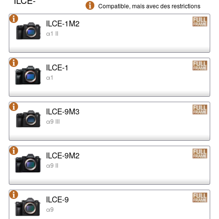
Compatible, mais avec des restrictions
ILCE-1M2
α1 II
ILCE-1
α1
ILCE-9M3
α9 III
ILCE-9M2
α9 II
ILCE-9
α9