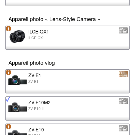
Appareil photo « Lens-Style Camera »
ILCE-QX1
ILCE-QX1
Appareil photo vlog
ZV-E1
ZV-E1
ZV-E10M2
ZV-E10 II
ZV-E10