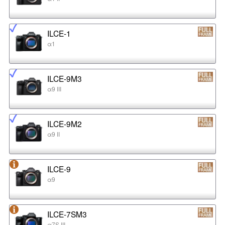
ILCE-1
α1
ILCE-9M3
α9 III
ILCE-9M2
α9 II
ILCE-9
α9
ILCE-7SM3
α7S III