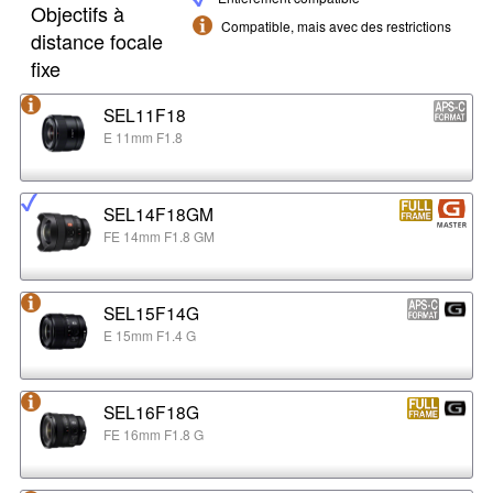
Objectifs à
Compatible, mais avec des restrictions
distance focale
fixe
SEL11F18
E 11mm F1.8
SEL14F18GM
FE 14mm F1.8 GM
SEL15F14G
E 15mm F1.4 G
SEL16F18G
FE 16mm F1.8 G