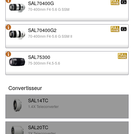
SAL70400G
70-400mm F4-5.6 G SSM
SAL70400G2
70-400mm F4-5.6 G SSM II
SAL75300
75-300mm F4.5-5.6
Convertisseur
SAL14TC
1.4X Teleconverter
SAL20TC
2X Teleconverter