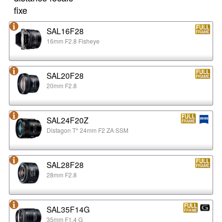
fixe
SAL16F28
16mm F2.8 Fisheye
SAL20F28
20mm F2.8
SAL24F20Z
Distagon T* 24mm F2 ZA SSM
SAL28F28
28mm F2.8
SAL35F14G
35mm F1.4 G