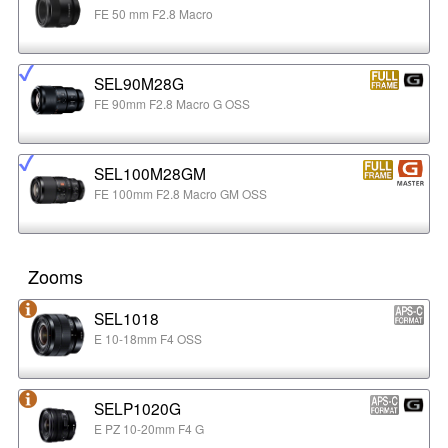
FE 50 mm F2.8 Macro
SEL90M28G
FE 90mm F2.8 Macro G OSS
SEL100M28GM
FE 100mm F2.8 Macro GM OSS
Zooms
SEL1018
E 10-18mm F4 OSS
SELP1020G
E PZ 10-20mm F4 G