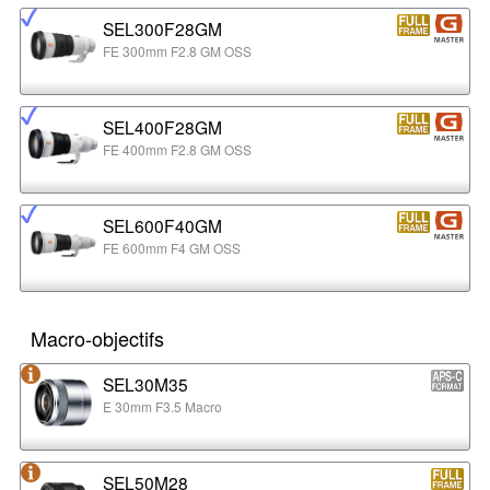
SEL300F28GM
FE 300mm F2.8 GM OSS
SEL400F28GM
FE 400mm F2.8 GM OSS
SEL600F40GM
FE 600mm F4 GM OSS
Macro-objectifs
SEL30M35
E 30mm F3.5 Macro
SEL50M28