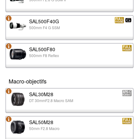
SAL500F40G
500mm F4 G SSM
SAL500F80
500mm F8 Reflex
Macro-objectifs
SAL30M28
DT 30mmF2.8 Macro SAM
SAL50M28
50mm F2.8 Macro