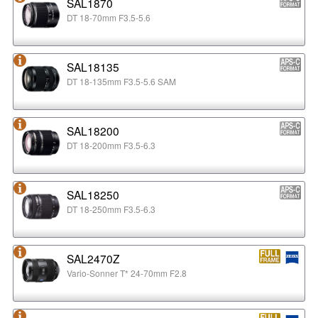
SAL1870
DT 18-70mm F3.5-5.6
SAL18135
DT 18-135mm F3.5-5.6 SAM
SAL18200
DT 18-200mm F3.5-6.3
SAL18250
DT 18-250mm F3.5-6.3
SAL2470Z
Vario-Sonner T* 24-70mm F2.8