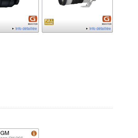
Info détaillée
Info détaillée
8GM
Macro GM OSS