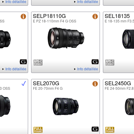
Info détaillée
Info détaillée
SELP18110G
SEL18135
OSS
E PZ 18-110mm F4 G OSS
E 18-135 mm F3.
Info détaillée
Info détaillée
SEL2070G
SEL2450G
.3 OSS
FE 20-70mm F4 G
FE 24-50mm F2.8