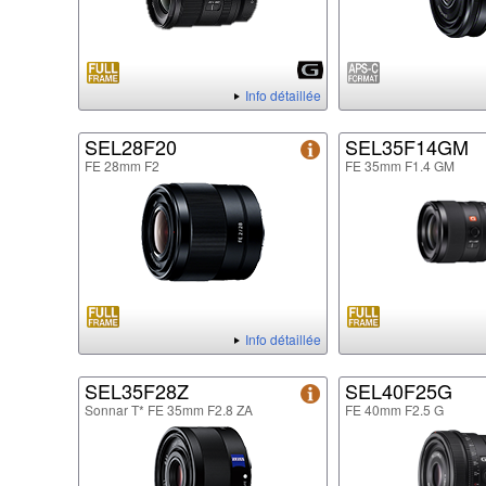
Info détaillée
SEL28F20
SEL35F14GM
FE 28mm F2
FE 35mm F1.4 GM
Info détaillée
SEL35F28Z
SEL40F25G
Sonnar T* FE 35mm F2.8 ZA
FE 40mm F2.5 G