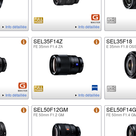
Info détaillée
Info détaillée
SEL35F14Z
SEL35F18
FE 35mm F1.4 ZA
E 35mm F1.8 OS
Info détaillée
Info détaillée
SEL50F12GM
SEL50F14
FE 50mm F1.2 GM
FE 50mm F1.4 G