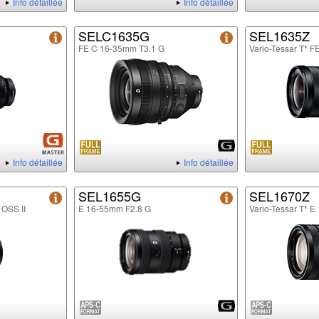
Info détaillée
Info détaillée
SELC1635G
SEL1635Z
FE C 16-35mm T3.1 G
Vario-Tessar T* 
Info détaillée
Info détaillée
SEL1655G
SEL1670Z
 OSS II
E 16-55mm F2.8 G
Vario-Tessar T* 