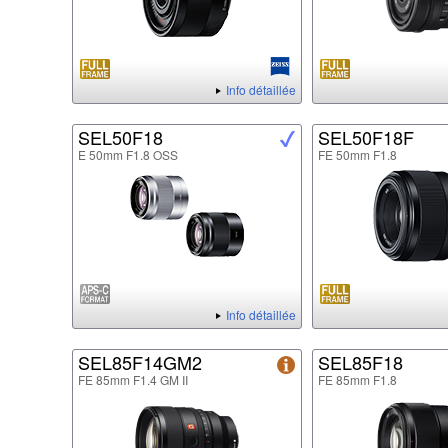
Info détaillée
SEL50F18
SEL50F18F
E 50mm F1.8 OSS
FE 50mm F1.8
Info détaillée
SEL85F14GM2
SEL85F18
FE 85mm F1.4 GM II
FE 85mm F1.8