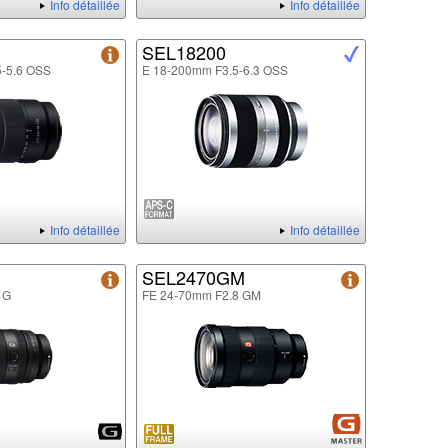
Info détaillée
Info détaillée
SEL18200
5-5.6 OSS
E 18-200mm F3.5-6.3 OSS
Info détaillée
Info détaillée
SEL2470GM
 G
FE 24-70mm F2.8 GM