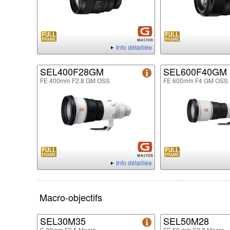
Info détaillée
SEL400F28GM
SEL600F40GM
FE 400mm F2.8 GM OSS
FE 600mm F4 GM OSS
Info détaillée
Macro-objectifs
SEL30M35
SEL50M28
E 30mm F3.5 Macro
FE 50 mm F2.8 Macro