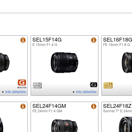
SEL15F14G
SEL16F18
E 15mm F1.4 G
FE 16mm F1.8 G
Info détaillée
Info détaillée
SEL24F14GM
SEL24F18Z
FE 24mm F1.4 GM
Sonnar T* E 24m