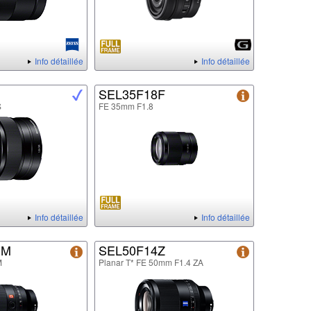
Info détaillée
Info détaillée
SEL35F18F
S
FE 35mm F1.8
Info détaillée
Info détaillée
GM
SEL50F14Z
M
Planar T* FE 50mm F1.4 ZA