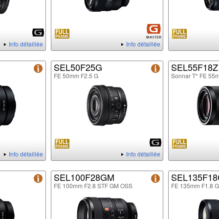
Info détaillée
Info détaillée
SEL50F25G
SEL55F18Z
FE 50mm F2.5 G
Sonnar T* FE 55
Info détaillée
Info détaillée
SEL100F28GM
SEL135F1
FE 100mm F2.8 STF GM OSS
FE 135mm F1.8 