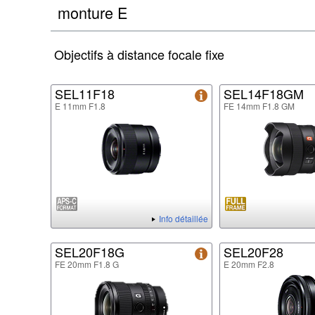
monture E
Objectifs à distance focale fixe
SEL11F18
SEL14F18GM
E 11mm F1.8
FE 14mm F1.8 GM
Info détaillée
SEL20F18G
SEL20F28
FE 20mm F1.8 G
E 20mm F2.8