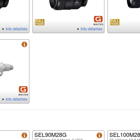
Info détaillée
Info détaillée
Info détaillée
SEL90M28G
SEL100M2
FE 90mm F2.8 Macro G OSS
FE 100mm F2.8 