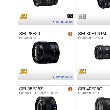
Info détaillée
SEL28F20
SEL35F14GM
FE 28mm F2
FE 35mm F1.4 GM
Info détaillée
SEL35F28Z
SEL40F25G
Sonnar T* FE 35mm F2.8 ZA
FE 40mm F2.5 G