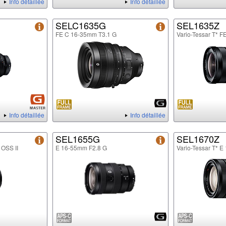
Info détaillée
Info détaillée
SELC1635G
SEL1635Z
FE C 16-35mm T3.1 G
Vario-Tessar T* 
Info détaillée
Info détaillée
SEL1655G
SEL1670Z
 OSS II
E 16-55mm F2.8 G
Vario-Tessar T* 