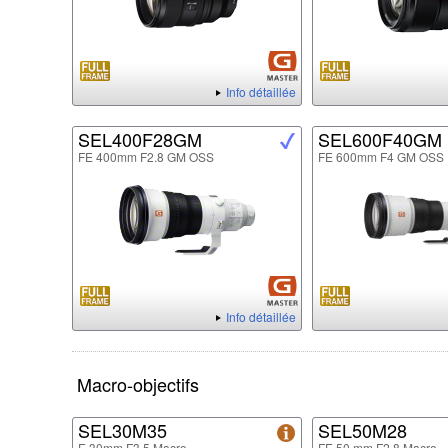
Info détaillée
SEL400F28GM
SEL600F40GM
FE 400mm F2.8 GM OSS
FE 600mm F4 GM OSS
Info détaillée
Macro-objectifs
SEL30M35
SEL50M28
E 30mm F3.5 Macro
FE 50 mm F2.8 Macro