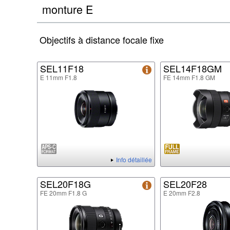
monture E
Objectifs à distance focale fixe
SEL11F18
SEL14F18GM
E 11mm F1.8
FE 14mm F1.8 GM
Info détaillée
SEL20F18G
SEL20F28
FE 20mm F1.8 G
E 20mm F2.8