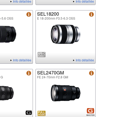
Info détaillée
Info détaillée
SEL18200
5-5.6 OSS
E 18-200mm F3.5-6.3 OSS
Info détaillée
Info détaillée
SEL2470GM
 G
FE 24-70mm F2.8 GM