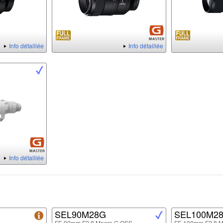
Info détaillée
Info détaillée
Info détaillée
SEL90M28G
SEL100M2
FE 90mm F2.8 Macro G OSS
FE 100mm F2.8 