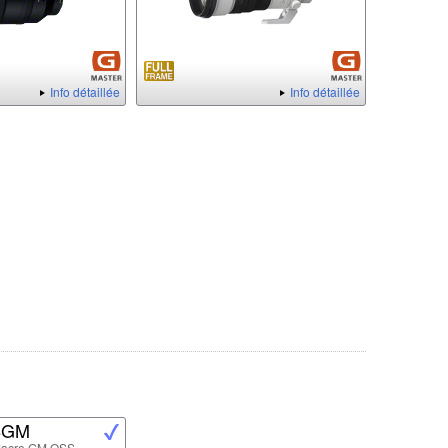
Info détaillée
Info détaillée
8GM
Macro GM OSS