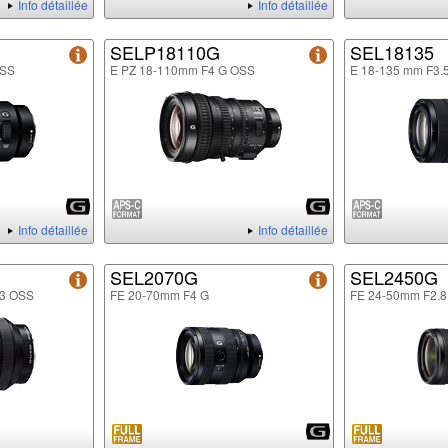
Info détaillée
Info détaillée
SELP18110G
SEL18135
OSS
E PZ 18-110mm F4 G OSS
E 18-135 mm F3.
Info détaillée
Info détaillée
SEL2070G
SEL2450G
.3 OSS
FE 20-70mm F4 G
FE 24-50mm F2.8