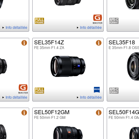
Info détaillée
Info détaillée
SEL35F14Z
SEL35F18
FE 35mm F1.4 ZA
E 35mm F1.8 OS
Info détaillée
Info détaillée
SEL50F12GM
SEL50F14
FE 50mm F1.2 GM
FE 50mm F1.4 G