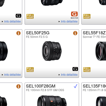
Info détaillée
Info détaillée
SEL50F25G
SEL55F18Z
FE 50mm F2.5 G
Sonnar T* FE 55
Info détaillée
Info détaillée
SEL100F28GM
SEL135F1
FE 100mm F2.8 STF GM OSS
FE 135mm F1.8 