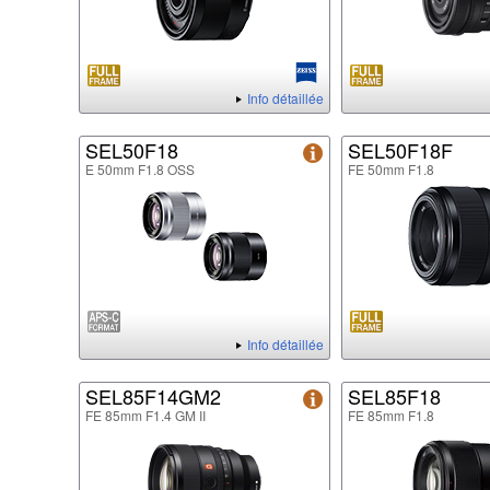
Info détaillée
SEL50F18
SEL50F18F
E 50mm F1.8 OSS
FE 50mm F1.8
Info détaillée
SEL85F14GM2
SEL85F18
FE 85mm F1.4 GM II
FE 85mm F1.8