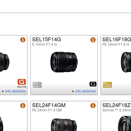
SEL15F14G
SEL16F18
E 15mm F1.4 G
FE 16mm F1.8 G
Info détaillée
Info détaillée
SEL24F14GM
SEL24F18Z
FE 24mm F1.4 GM
Sonnar T* E 24m