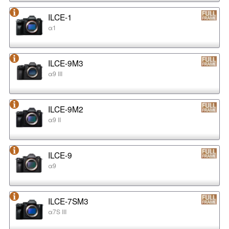
ILCE-1
α1
ILCE-9M3
α9 III
ILCE-9M2
α9 II
ILCE-9
α9
ILCE-7SM3
α7S III