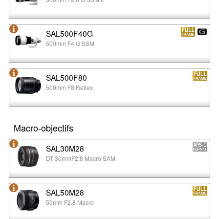
SAL500F40G
500mm F4 G SSM
SAL500F80
500mm F8 Reflex
Macro-objectifs
SAL30M28
DT 30mmF2.8 Macro SAM
SAL50M28
50mm F2.8 Macro