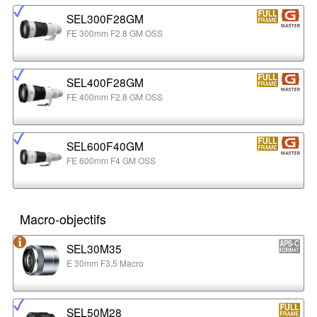
SEL300F28GM
FE 300mm F2.8 GM OSS
SEL400F28GM
FE 400mm F2.8 GM OSS
SEL600F40GM
FE 600mm F4 GM OSS
Macro-objectifs
SEL30M35
E 30mm F3.5 Macro
SEL50M28