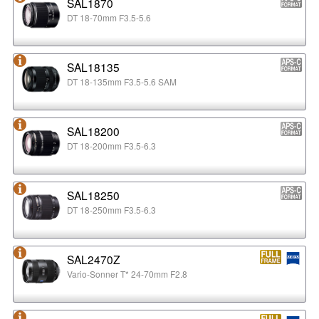
SAL1870
DT 18-70mm F3.5-5.6
SAL18135
DT 18-135mm F3.5-5.6 SAM
SAL18200
DT 18-200mm F3.5-6.3
SAL18250
DT 18-250mm F3.5-6.3
SAL2470Z
Vario-Sonner T* 24-70mm F2.8