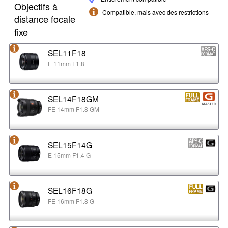
Objectifs à
Compatible, mais avec des restrictions
distance focale
fixe
SEL11F18
E 11mm F1.8
SEL14F18GM
FE 14mm F1.8 GM
SEL15F14G
E 15mm F1.4 G
SEL16F18G
FE 16mm F1.8 G