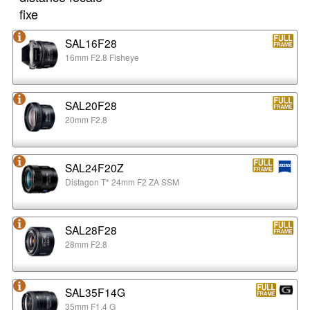
fixe
SAL16F28
16mm F2.8 Fisheye
SAL20F28
20mm F2.8
SAL24F20Z
Distagon T* 24mm F2 ZA SSM
SAL28F28
28mm F2.8
SAL35F14G
35mm F1.4 G