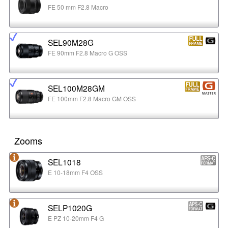
FE 50 mm F2.8 Macro
SEL90M28G
FE 90mm F2.8 Macro G OSS
SEL100M28GM
FE 100mm F2.8 Macro GM OSS
Zooms
SEL1018
E 10-18mm F4 OSS
SELP1020G
E PZ 10-20mm F4 G