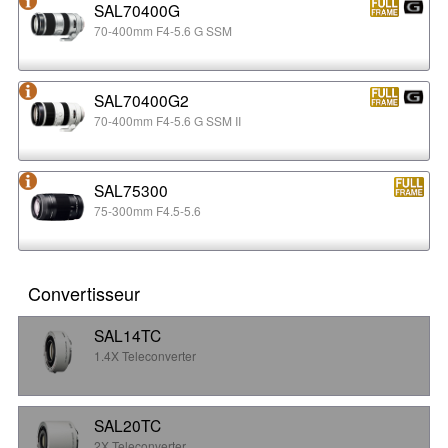
SAL70400G
70-400mm F4-5.6 G SSM
SAL70400G2
70-400mm F4-5.6 G SSM II
SAL75300
75-300mm F4.5-5.6
Convertisseur
SAL14TC
1.4X Teleconverter
SAL20TC
2X Teleconverter