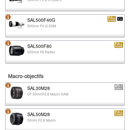
SAL500F40G
500mm F4 G SSM
SAL500F80
500mm F8 Reflex
Macro-objectifs
SAL30M28
DT 30mmF2.8 Macro SAM
SAL50M28
50mm F2.8 Macro