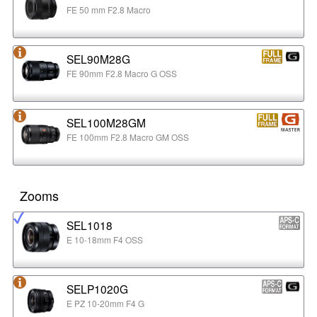
FE 50 mm F2.8 Macro
SEL90M28G
FE 90mm F2.8 Macro G OSS
SEL100M28GM
FE 100mm F2.8 Macro GM OSS
Zooms
SEL1018
E 10-18mm F4 OSS
SELP1020G
E PZ 10-20mm F4 G