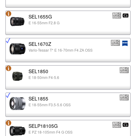
SEL1655G
E 16-55mm F2.8 G
SEL1670Z
Vario-Tessar T* E 16-70mm F4 ZA OSS
SEL1850
E 18-50mm F4-5.6
SEL1855
E 18-55mm F3.5-5.6 OSS
SELP18105G
E PZ 18-105mm F4 G OSS