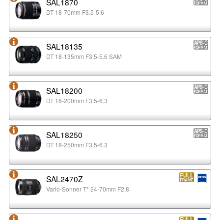
SAL1870
DT 18-70mm F3.5-5.6
SAL18135
DT 18-135mm F3.5-5.6 SAM
SAL18200
DT 18-200mm F3.5-6.3
SAL18250
DT 18-250mm F3.5-6.3
SAL2470Z
Vario-Sonner T* 24-70mm F2.8