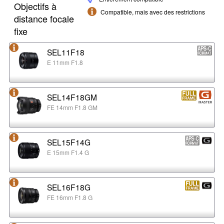
Objectifs à
Compatible, mais avec des restrictions
distance focale
fixe
SEL11F18
E 11mm F1.8
SEL14F18GM
FE 14mm F1.8 GM
SEL15F14G
E 15mm F1.4 G
SEL16F18G
FE 16mm F1.8 G