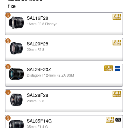
fixe
SAL16F28
16mm F2.8 Fisheye
SAL20F28
20mm F2.8
SAL24F20Z
Distagon T* 24mm F2 ZA SSM
SAL28F28
28mm F2.8
SAL35F14G
35mm F1.4 G