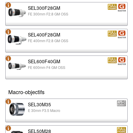
SEL300F28GM
FE 300mm F2.8 GM OSS
SEL400F28GM
FE 400mm F2.8 GM OSS
SEL600F40GM
FE 600mm F4 GM OSS
Macro-objectifs
SEL30M35
E 30mm F3.5 Macro
SEL50M28