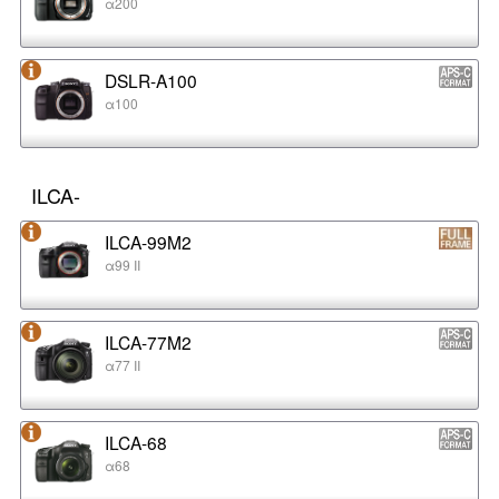
α200
DSLR-A100
α100
ILCA-
ILCA-99M2
α99 II
ILCA-77M2
α77 II
ILCA-68
α68