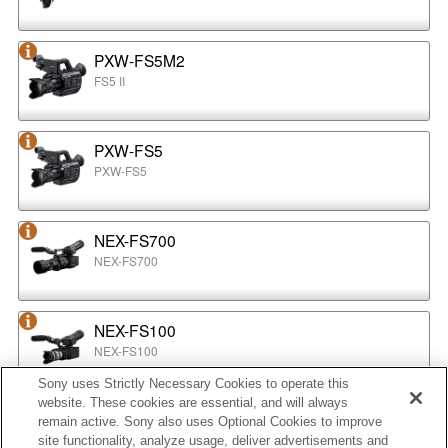
PXW-FS5M2
FS5 II
PXW-FS5
PXW-FS5
NEX-FS700
NEX-FS700
NEX-FS100
NEX-FS100
Sony uses Strictly Necessary Cookies to operate this
website. These cookies are essential, and will always
NEX-EA50
remain active. Sony also uses Optional Cookies to improve
NEX-EA50
site functionality, analyze usage, deliver advertisements and