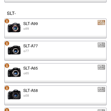
SLT-
SLT-A99
α99
SLT-A77
α77
SLT-A65
α65
SLT-A58
α58