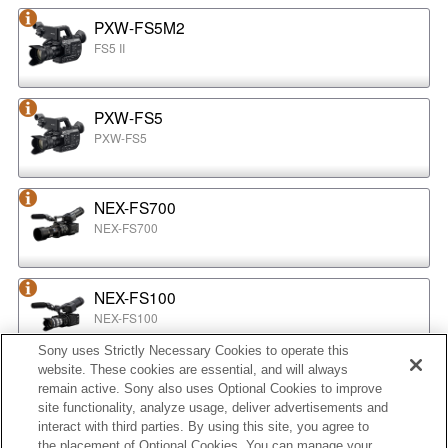
PXW-FS5M2
FS5 II
PXW-FS5
PXW-FS5
NEX-FS700
NEX-FS700
NEX-FS100
NEX-FS100
Sony uses Strictly Necessary Cookies to operate this
website. These cookies are essential, and will always
NEX-EA50
remain active. Sony also uses Optional Cookies to improve
NEX-EA50
site functionality, analyze usage, deliver advertisements and
interact with third parties. By using this site, you agree to
the placement of Optional Cookies. You can manage your