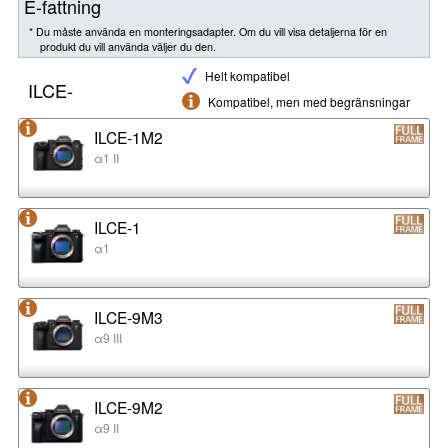
E-fattning
* Du måste använda en monteringsadapter. Om du vill visa detaljerna för en
produkt du vill använda väljer du den.
Helt kompatibel
ILCE-
Kompatibel, men med begränsningar
ILCE-1M2
α1 II
ILCE-1
α1
ILCE-9M3
α9 III
ILCE-9M2
α9 II