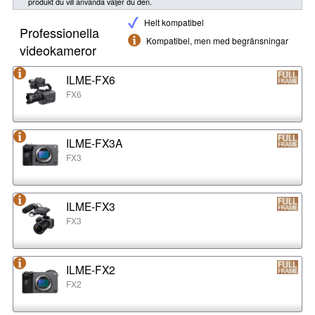
produkt du vill använda väljer du den.
Helt kompatibel
Professionella
Kompatibel, men med begränsningar
videokameror
ILME-FX6
FX6
ILME-FX3A
FX3
ILME-FX3
FX3
ILME-FX2
FX2