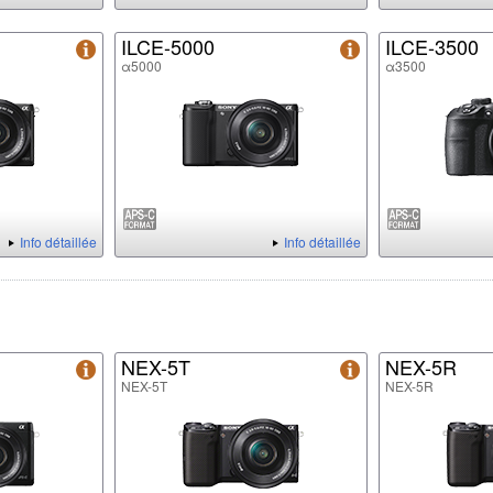
ILCE-5000
ILCE-3500
α5000
α3500
Info détaillée
Info détaillée
NEX-5T
NEX-5R
NEX-5T
NEX-5R