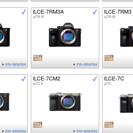
ILCE-7RM3A
ILCE-7RM3
α7R III
α7R III
Info détaillée
Info détaillée
ILCE-7CM2
ILCE-7C
α7C II
α7C
Info détaillée
Info détaillée