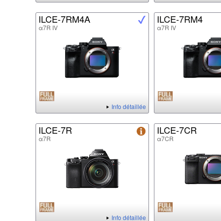
ILCE-7RM4A
ILCE-7RM4
α7R IV
α7R IV
Info détaillée
ILCE-7R
ILCE-7CR
α7R
α7CR
Info détaillée