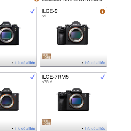
ILCE-9
α9
Info détaillée
Info détaillée
ILCE-7RM5
α7R V
Info détaillée
Info détaillée