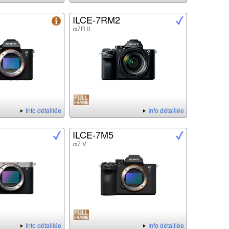
ILCE-7RM2
α7R II
Info détaillée
Info détaillée
ILCE-7M5
α7 V
Info détaillée
Info détaillée