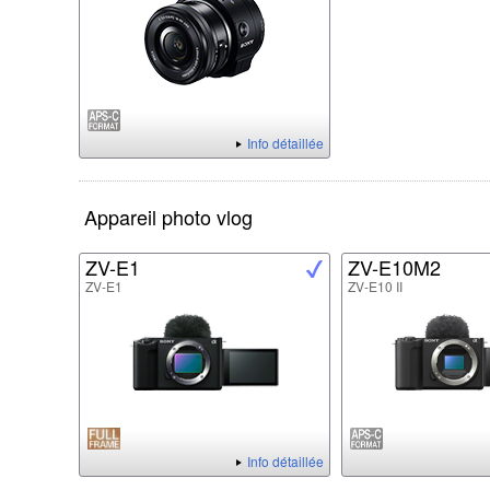
Info détaillée
Appareil photo vlog
ZV-E1
ZV-E10M2
ZV-E1
ZV-E10 II
Info détaillée