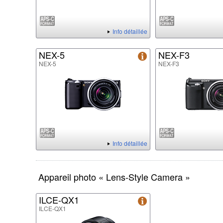
Info détaillée
NEX-5
NEX-F3
NEX-5
NEX-F3
Info détaillée
Appareil photo « Lens-Style Camera »
ILCE-QX1
ILCE-QX1