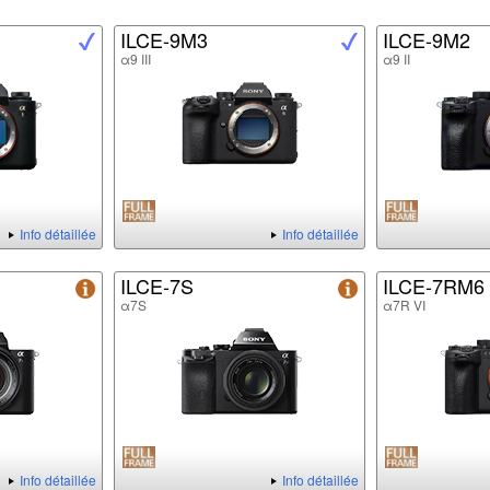
ILCE-9M3
ILCE-9M2
α9 III
α9 II
Info détaillée
Info détaillée
ILCE-7S
ILCE-7RM6
α7S
α7R VI
Info détaillée
Info détaillée