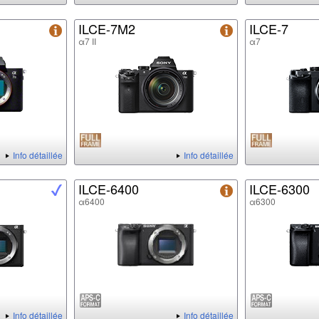
ILCE-7M2
ILCE-7
α7 II
α7
Info détaillée
Info détaillée
ILCE-6400
ILCE-6300
α6400
α6300
Info détaillée
Info détaillée