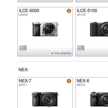
ILCE-6000
ILCE-5100
α6000
α5100
Info détaillée
NEX-
NEX-7
NEX-6
NEX-7
NEX-6