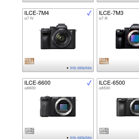
ILCE-7M4
ILCE-7M3
α7 IV
α7 III
Info détaillée
ILCE-6600
ILCE-6500
α6600
α6500
Info détaillée