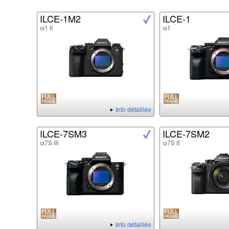
ILCE-1M2
ILCE-1
α1 II
α1
Info détaillée
ILCE-7SM3
ILCE-7SM2
α7S III
α7S II
Info détaillée