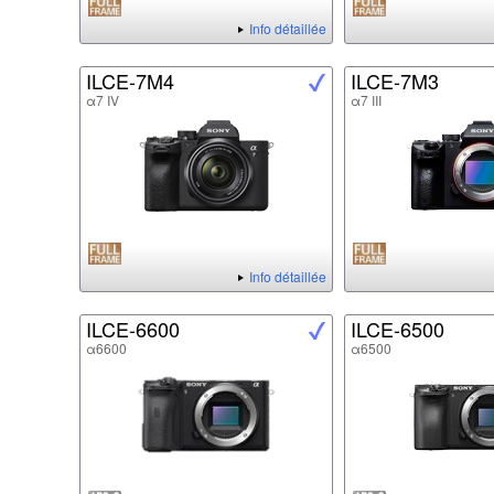
Info détaillée
ILCE-7M4
ILCE-7M3
α7 IV
α7 III
Info détaillée
ILCE-6600
ILCE-6500
α6600
α6500