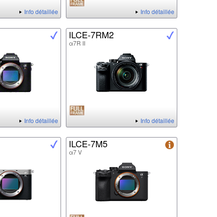
Info détaillée
Info détaillée
ILCE-7RM2
α7R II
Info détaillée
Info détaillée
ILCE-7M5
α7 V