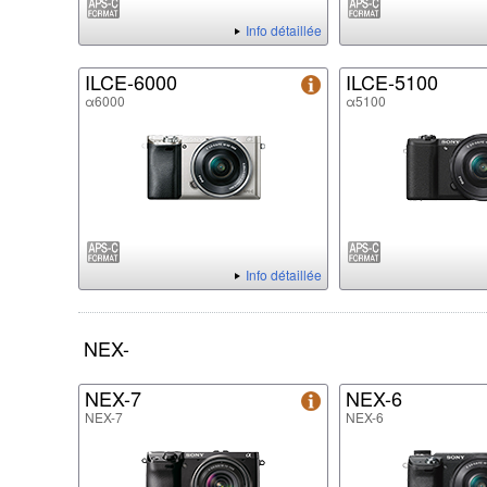
Info détaillée
ILCE-6000
ILCE-5100
α6000
α5100
Info détaillée
NEX-
NEX-7
NEX-6
NEX-7
NEX-6