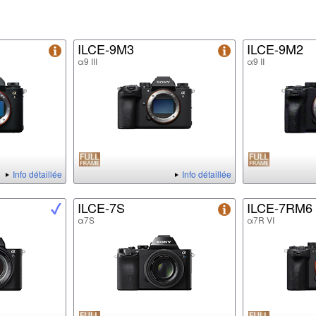
ILCE-9M3
ILCE-9M2
α9 III
α9 II
Info détaillée
Info détaillée
ILCE-7S
ILCE-7RM6
α7S
α7R VI