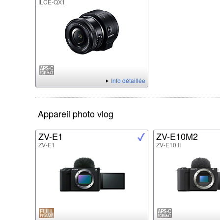
ILCE-QX1
Info détaillée
Appareil photo vlog
ZV-E1
ZV-E10M2
ZV-E1
ZV-E10 II