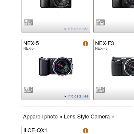
Info détaillée
NEX-5
NEX-F3
NEX-5
NEX-F3
Info détaillée
Appareil photo « Lens-Style Camera »
ILCE-QX1