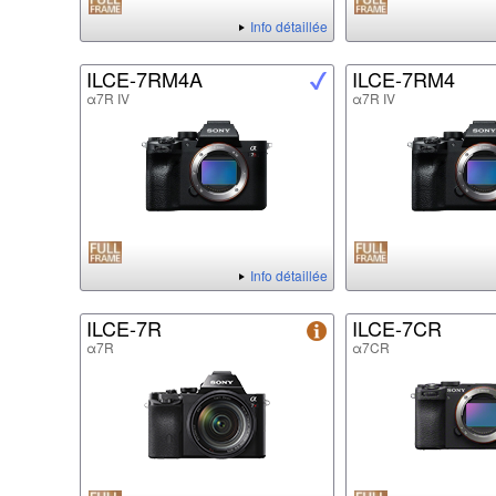
Info détaillée
ILCE-7RM4A
ILCE-7RM4
α7R IV
α7R IV
Info détaillée
ILCE-7R
ILCE-7CR
α7R
α7CR