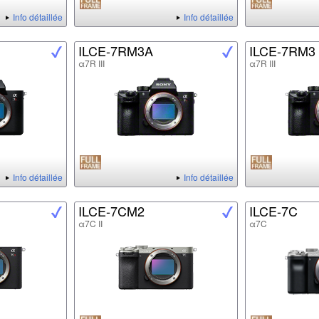
Info détaillée
Info détaillée
ILCE-7RM3A
ILCE-7RM3
α7R III
α7R III
Info détaillée
Info détaillée
ILCE-7CM2
ILCE-7C
α7C II
α7C