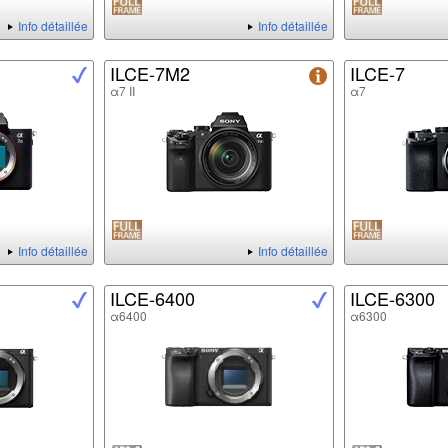
Info détaillée
Info détaillée
ILCE-7M2
ILCE-7
α7 II
α7
Info détaillée
Info détaillée
ILCE-6400
ILCE-6300
α6400
α6300