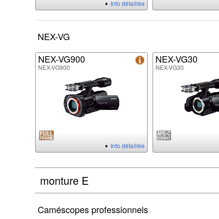
Info détaillée
NEX-VG
NEX-VG900
NEX-VG30
NEX-VG900
NEX-VG30
Info détaillée
monture E
Caméscopes professionnels