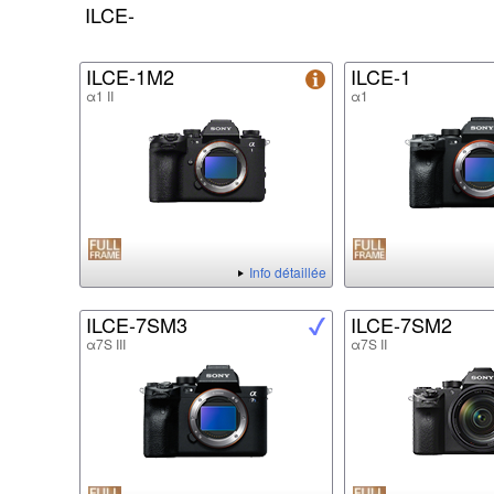
ILCE-
ILCE-1M2
ILCE-1
α1 II
α1
Info détaillée
ILCE-7SM3
ILCE-7SM2
α7S III
α7S II