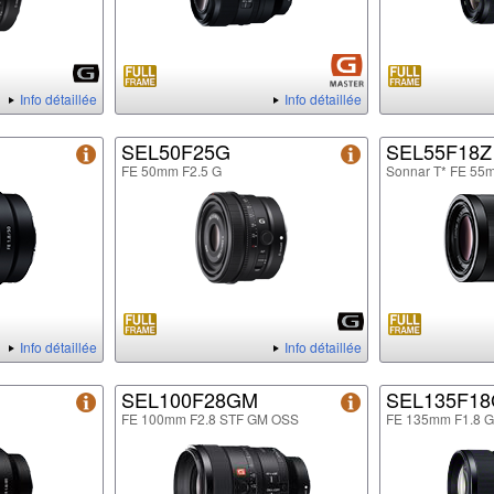
Info détaillée
Info détaillée
SEL50F25G
SEL55F18Z
FE 50mm F2.5 G
Sonnar T* FE 55
Info détaillée
Info détaillée
SEL100F28GM
SEL135F1
FE 100mm F2.8 STF GM OSS
FE 135mm F1.8 