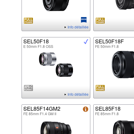
Info détaillée
SEL50F18
SEL50F18F
E 50mm F1.8 OSS
FE 50mm F1.8
Info détaillée
SEL85F14GM2
SEL85F18
FE 85mm F1.4 GM II
FE 85mm F1.8