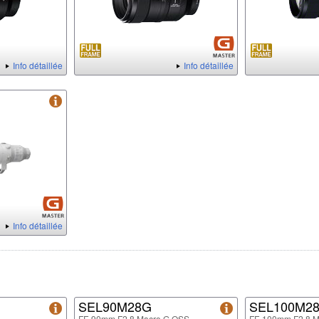
Info détaillée
Info détaillée
Info détaillée
SEL90M28G
SEL100M2
FE 90mm F2.8 Macro G OSS
FE 100mm F2.8 