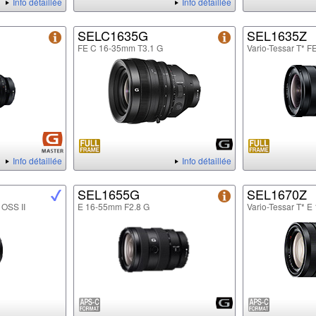
Info détaillée
Info détaillée
SELC1635G
SEL1635Z
FE C 16-35mm T3.1 G
Vario-Tessar T* 
Info détaillée
Info détaillée
SEL1655G
SEL1670Z
 OSS II
E 16-55mm F2.8 G
Vario-Tessar T* 