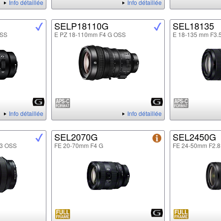
Info détaillée
Info détaillée
SELP18110G
SEL18135
OSS
E PZ 18-110mm F4 G OSS
E 18-135 mm F3.
Info détaillée
Info détaillée
SEL2070G
SEL2450G
.3 OSS
FE 20-70mm F4 G
FE 24-50mm F2.8