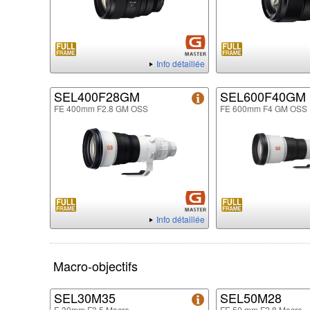
Info détaillée
SEL400F28GM
SEL600F40GM
FE 400mm F2.8 GM OSS
FE 600mm F4 GM OSS
Info détaillée
Macro-objectifs
SEL30M35
SEL50M28
E 30mm F3.5 Macro
FE 50 mm F2.8 Macro