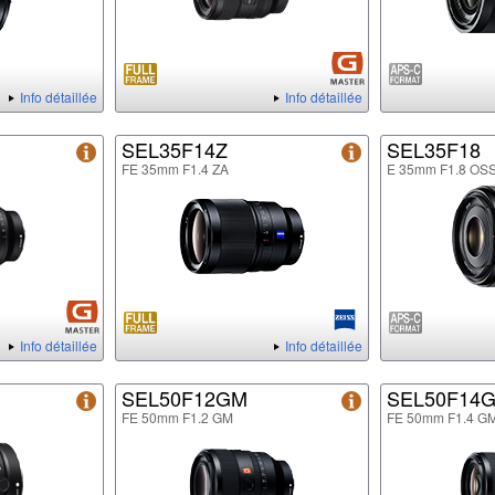
Info détaillée
Info détaillée
SEL35F14Z
SEL35F18
FE 35mm F1.4 ZA
E 35mm F1.8 OS
Info détaillée
Info détaillée
SEL50F12GM
SEL50F14
FE 50mm F1.2 GM
FE 50mm F1.4 G