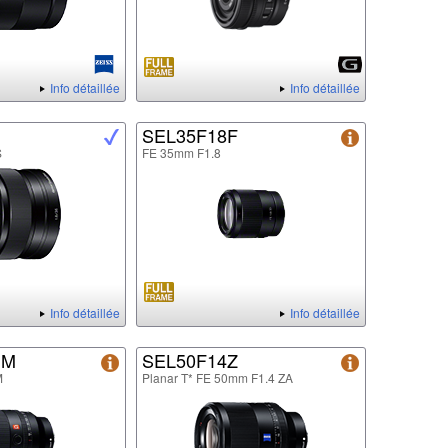
Info détaillée
Info détaillée
SEL35F18F
S
FE 35mm F1.8
Info détaillée
Info détaillée
GM
SEL50F14Z
M
Planar T* FE 50mm F1.4 ZA