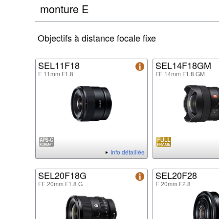
monture E
Objectifs à distance focale fixe
SEL11F18
SEL14F18GM
E 11mm F1.8
FE 14mm F1.8 GM
Info détaillée
SEL20F18G
SEL20F28
FE 20mm F1.8 G
E 20mm F2.8