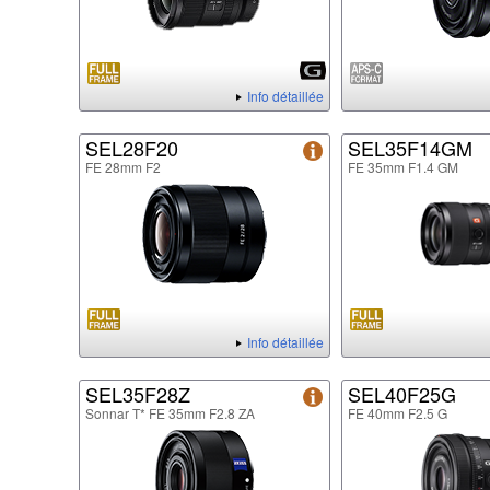
Info détaillée
SEL28F20
SEL35F14GM
FE 28mm F2
FE 35mm F1.4 GM
Info détaillée
SEL35F28Z
SEL40F25G
Sonnar T* FE 35mm F2.8 ZA
FE 40mm F2.5 G