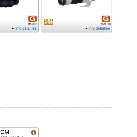
Info détaillée
Info détaillée
8GM
Macro GM OSS