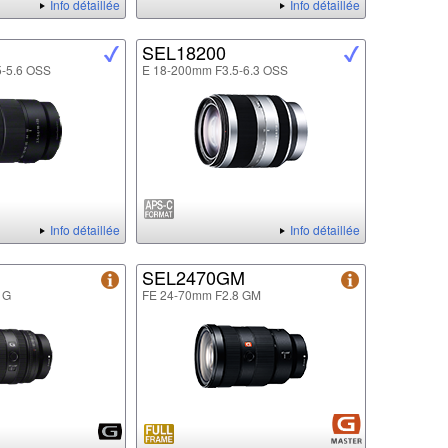
Info détaillée
Info détaillée
SEL18200
5-5.6 OSS
E 18-200mm F3.5-6.3 OSS
Info détaillée
Info détaillée
SEL2470GM
 G
FE 24-70mm F2.8 GM