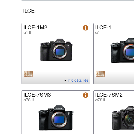
ILCE-
ILCE-1M2
ILCE-1
α1 II
α1
Info détaillée
ILCE-7SM3
ILCE-7SM2
α7S III
α7S II