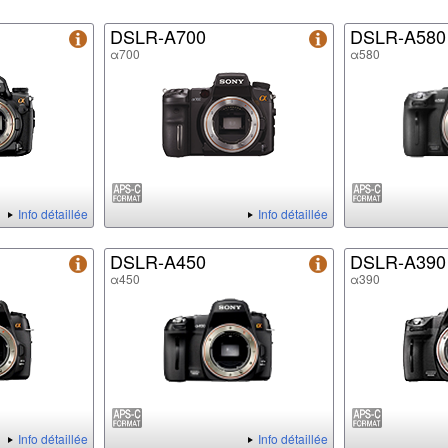
DSLR-A700
DSLR-A580
α700
α580
Info détaillée
Info détaillée
DSLR-A450
DSLR-A390
α450
α390
Info détaillée
Info détaillée