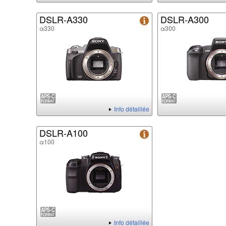
DSLR-A330
DSLR-A300
α330
α300
Info détaillée
DSLR-A100
α100
Info détaillée