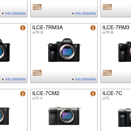
Info détaillée
Info détaillée
ILCE-7RM3A
ILCE-7RM3
α7R III
α7R III
Info détaillée
Info détaillée
ILCE-7CM2
ILCE-7C
α7C II
α7C