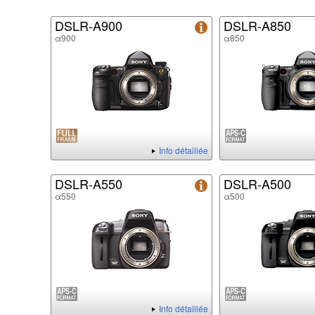
DSLR-A900
DSLR-A850
α900
α850
Info détaillée
DSLR-A550
DSLR-A500
α550
α500
Info détaillée