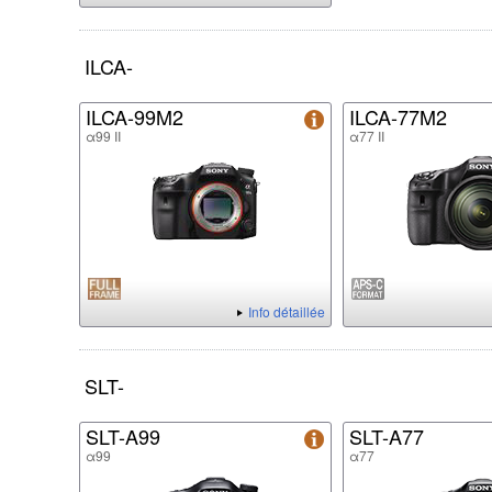
ILCA-
ILCA-99M2
ILCA-77M2
α99 II
α77 II
Info détaillée
SLT-
SLT-A99
SLT-A77
α99
α77