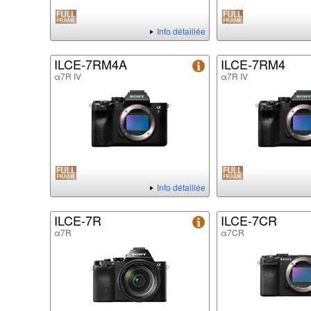
Info détaillée
ILCE-7RM4A
ILCE-7RM4
α7R IV
α7R IV
Info détaillée
ILCE-7R
ILCE-7CR
α7R
α7CR