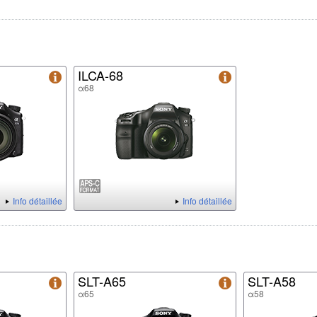
ILCA-68
α68
Info détaillée
Info détaillée
SLT-A65
SLT-A58
α65
α58