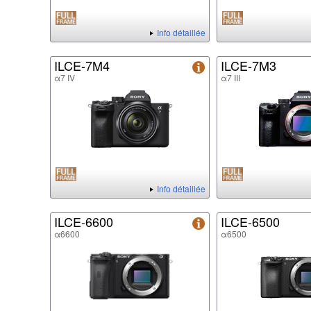
Info détaillée
ILCE-7M4
ILCE-7M3
α7 IV
α7 III
Info détaillée
ILCE-6600
ILCE-6500
α6600
α6500