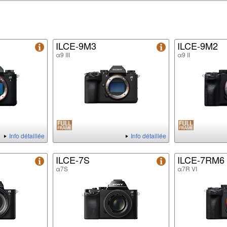
ILCE-9M3
ILCE-9M2
α9 III
α9 II
Info détaillée
Info détaillée
ILCE-7S
ILCE-7RM6
α7S
α7R VI