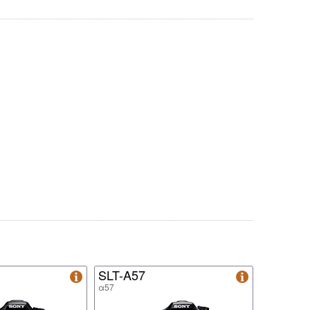
SLT-A57
α57