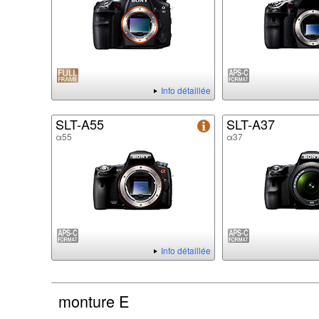
Info détaillée
SLT-A55
SLT-A37
α55
α37
Info détaillée
monture E