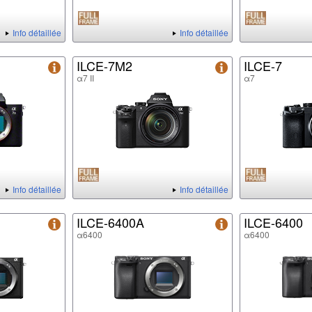
Info détaillée
Info détaillée
ILCE-7M2
ILCE-7
α7 II
α7
Info détaillée
Info détaillée
ILCE-6400A
ILCE-6400
α6400
α6400