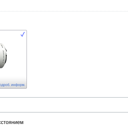
одроб. информ.
сстоянием