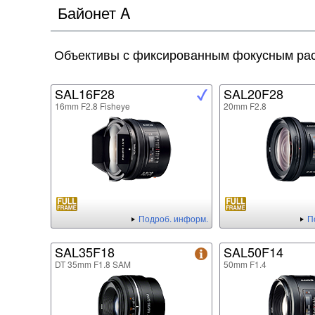
Байонет A
Объективы с фиксированным фокусным ра
SAL16F28
SAL20F28
16mm F2.8 Fisheye
20mm F2.8
Подроб. информ.
П
SAL35F18
SAL50F14
DT 35mm F1.8 SAM
50mm F1.4