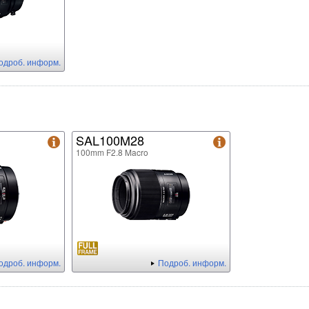
одроб. информ.
SAL100M28
100mm F2.8 Macro
одроб. информ.
Подроб. информ.