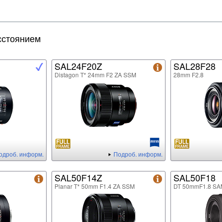
сстоянием
SAL24F20Z
SAL28F28
Distagon T* 24mm F2 ZA SSM
28mm F2.8
одроб. информ.
Подроб. информ.
SAL50F14Z
SAL50F18
Planar T* 50mm F1.4 ZA SSM
DT 50mmF1.8 SA