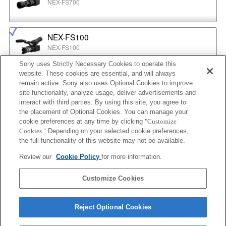
NEX-FS700
NEX-FS100
NEX-FS100
Sony uses Strictly Necessary Cookies to operate this
website. These cookies are essential, and will always
NEX-EA50
remain active. Sony also uses Optional Cookies to improve
NEX-EA50
site functionality, analyze usage, deliver advertisements and
interact with third parties. By using this site, you agree to
the placement of Optional Cookies. You can manage your
cookie preferences at any time by clicking
"Customize
MPC-2610
Cookies."
Depending on your selected cookie preferences,
BURANO
the full functionality of this website may not be available.
Review our
Cookie Policy
for more information.
ILX-LR1
Customize Cookies
ILX-LR1
Reject Optional Cookies