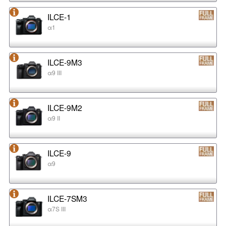
ILCE-1
α1
ILCE-9M3
α9 III
ILCE-9M2
α9 II
ILCE-9
α9
ILCE-7SM3
α7S III