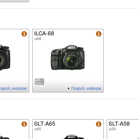
ILCA-68
α68
одроб. информ.
Подроб. информ.
SLT-A65
SLT-A58
α65
α58