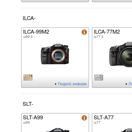
ILCA-
ILCA-99M2
ILCA-77M2
α99 II
α77 II
Подроб. информ.
П
SLT-
SLT-A99
SLT-A77
α99
α77