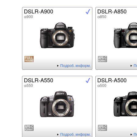
DSLR-A900
DSLR-A850
α900
α850
Подроб. информ.
П
DSLR-A550
DSLR-A500
α550
α500
Подроб. информ.
П