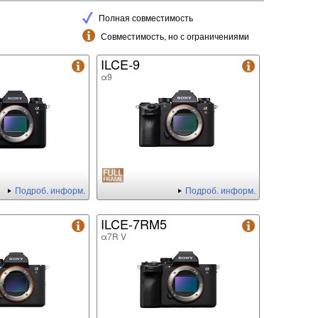
Полная совместимость
Совместимость, но с ограничениями
ILCE-9
α9
Подроб. информ.
Подроб. информ.
ILCE-7RM5
α7R V