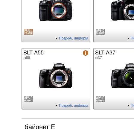
Подроб. информ.
П
SLT-A55
SLT-A37
α55
α37
Подроб. информ.
П
байонет E