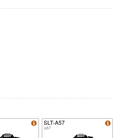
SLT-A57
α57