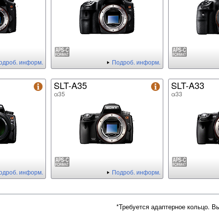
одроб. информ.
Подроб. информ.
SLT-A35
SLT-A33
α35
α33
одроб. информ.
Подроб. информ.
*Требуется адаптерное кольцо. В