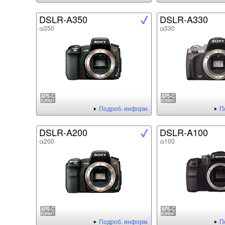
DSLR-A350
DSLR-A330
α350
α330
Подроб. информ.
П
DSLR-A200
DSLR-A100
α200
α100
Подроб. информ.
П