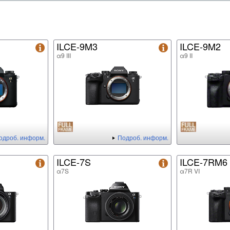
ILCE-9M3
ILCE-9M2
α9 III
α9 II
одроб. информ.
Подроб. информ.
ILCE-7S
ILCE-7RM6
α7S
α7R VI