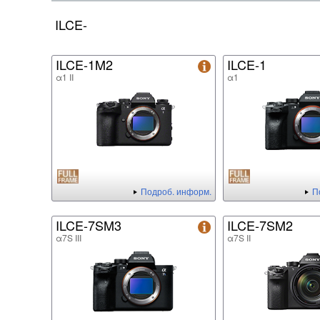
ILCE-
ILCE-1M2
ILCE-1
α1 II
α1
Подроб. информ.
П
ILCE-7SM3
ILCE-7SM2
α7S III
α7S II