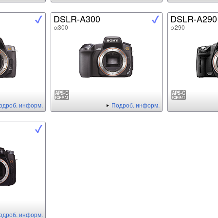
DSLR-A300
DSLR-A290
α300
α290
одроб. информ.
Подроб. информ.
одроб. информ.