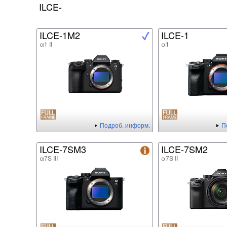
ILCE-
ILCE-1M2
ILCE-1
α1 II
α1
Подроб. информ.
П
ILCE-7SM3
ILCE-7SM2
α7S III
α7S II