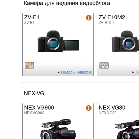
Камера для ведения видеоблога
ZV-E1
ZV-E10M2
ZV-E1
ZV-E10 II
Подроб. информ.
П
NEX-VG
NEX-VG900
NEX-VG30
NEX-VG900
NEX-VG30