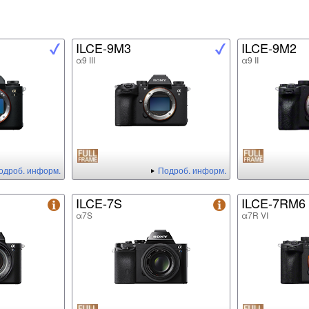
ILCE-9M3
ILCE-9M2
α9 III
α9 II
одроб. информ.
Подроб. информ.
ILCE-7S
ILCE-7RM6
α7S
α7R VI