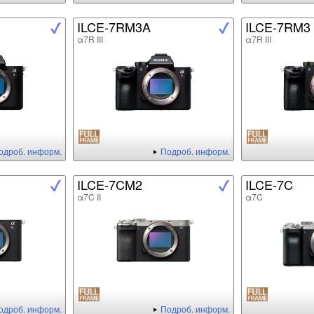
ILCE-7RM3A
ILCE-7RM3
α7R III
α7R III
одроб. информ.
Подроб. информ.
ILCE-7CM2
ILCE-7C
α7C II
α7C
одроб. информ.
Подроб. информ.