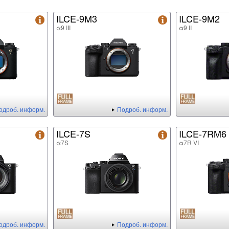
ILCE-9M3
ILCE-9M2
α9 III
α9 II
одроб. информ.
Подроб. информ.
ILCE-7S
ILCE-7RM6
α7S
α7R VI
одроб. информ.
Подроб. информ.