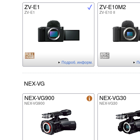
ZV-E1
ZV-E10M2
ZV-E1
ZV-E10 II
Подроб. информ.
П
NEX-VG
NEX-VG900
NEX-VG30
NEX-VG900
NEX-VG30