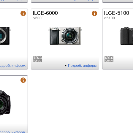
ILCE-6000
ILCE-5100
α6000
α5100
одроб. информ.
Подроб. информ.
одроб. информ.