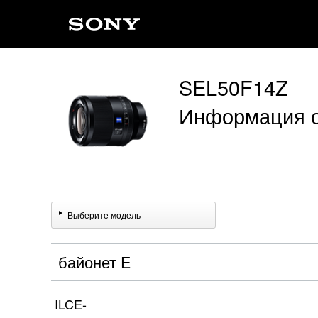
SEL50F14Z
Информация о
Выберите модель
байонет E
ILCE-