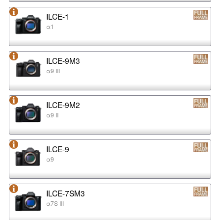
ILCE-1
α1
ILCE-9M3
α9 III
ILCE-9M2
α9 II
ILCE-9
α9
ILCE-7SM3
α7S III