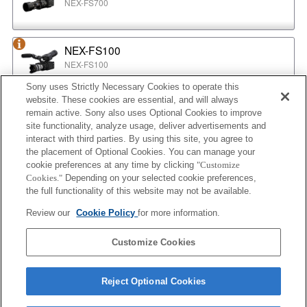
NEX-FS700
NEX-FS100
NEX-FS100
Sony uses Strictly Necessary Cookies to operate this
website. These cookies are essential, and will always
NEX-EA50
remain active. Sony also uses Optional Cookies to improve
NEX-EA50
site functionality, analyze usage, deliver advertisements and
interact with third parties. By using this site, you agree to
the placement of Optional Cookies. You can manage your
cookie preferences at any time by clicking
"Customize
MPC-2610
Cookies."
Depending on your selected cookie preferences,
BURANO
the full functionality of this website may not be available.
Review our
Cookie Policy
for more information.
ILX-LR1
Customize Cookies
ILX-LR1
Reject Optional Cookies