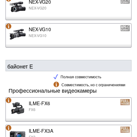
NEX-VG20
NEX-VG20
NEX-VG10
NEX-VG10
байонет E
Полная совместимость
Совместимость, но с ограничениями
Профессиональные видеокамеры
ILME-FX6
FX6
ILME-FX3A
FX3